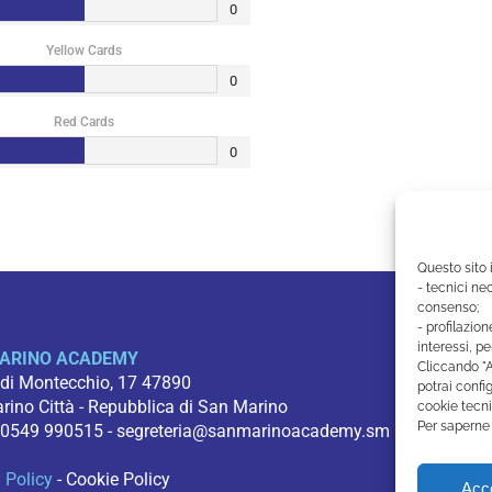
0
Yellow Cards
0
Red Cards
0
Questo sito 
- tecnici nec
consenso;
- profilazion
interessi, pe
ARINO ACADEMY
Cliccando "A
 di Montecchio, 17 47890
potrai config
ino Città - Repubblica di San Marino
cookie tecni
Per saperne 
 0549 990515 -
segreteria@sanmarinoacademy.sm
 Policy
-
Cookie Policy
Acce