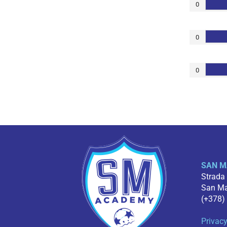
0
0
0
SAN M
Strada
San Mar
(+378)
Privacy