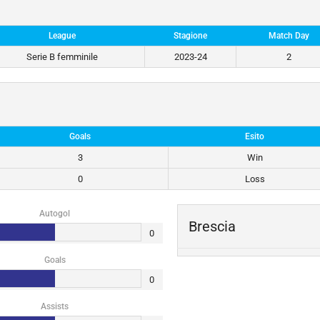
League
Stagione
Match Day
Serie B femminile
2023-24
2
Goals
Esito
3
Win
0
Loss
Autogol
Brescia
0
Goals
0
Assists