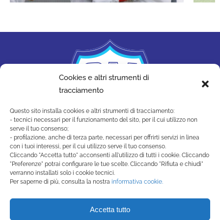
Cookies e altri strumenti di
tracciamento
Questo sito installa cookies e altri strumenti di tracciamento:
- tecnici necessari per il funzionamento del sito, per il cui utilizzo non
serve il tuo consenso;
- profilazione, anche di terza parte, necessari per offrirti servizi in linea
con i tuoi interessi, per il cui utilizzo serve il tuo consenso.
Cliccando "Accetta tutto" acconsenti all'utilizzo di tutti i cookie. Cliccando
"Preferenze" potrai configurare le tue scelte. Cliccando "Rifiuta e chiudi"
SAN MARINO ACADEMY
verranno installati solo i cookie tecnici.
Strada di Montecchio, 17 47890
Per saperne di più, consulta la nostra
informativa cookie.
San Marino Città - Repubblica di San Marino
(+378) 0549 990515 -
Accetta tutto
segreteria@sanmarinoacademy.sm