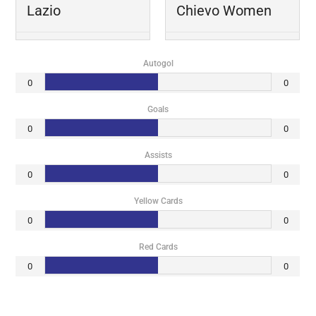
Lazio
Chievo Women
Autogol
0
0
Goals
0
0
Assists
0
0
Yellow Cards
0
0
Red Cards
0
0