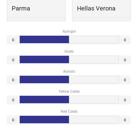
Parma
Hellas Verona
Autogol
0
0
Goals
0
0
Assists
0
0
Yellow Cards
0
0
Red Cards
0
0