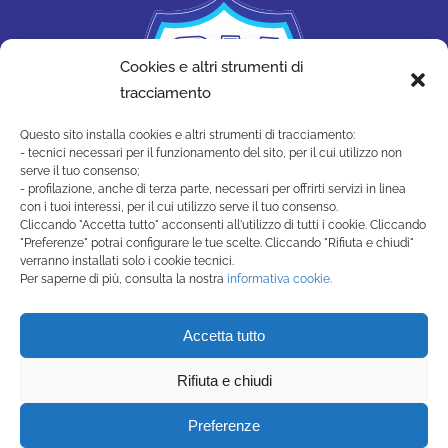
Cookies e altri strumenti di
tracciamento
Questo sito installa cookies e altri strumenti di tracciamento:
- tecnici necessari per il funzionamento del sito, per il cui utilizzo non
serve il tuo consenso;
- profilazione, anche di terza parte, necessari per offrirti servizi in linea
con i tuoi interessi, per il cui utilizzo serve il tuo consenso.
Cliccando "Accetta tutto" acconsenti all'utilizzo di tutti i cookie. Cliccando
"Preferenze" potrai configurare le tue scelte. Cliccando "Rifiuta e chiudi"
SAN MARINO ACADEMY
verranno installati solo i cookie tecnici.
Strada di Montecchio, 17 47890
Per saperne di più, consulta la nostra
informativa cookie.
San Marino Città - Repubblica di San Marino
(+378) 0549 990515 -
Accetta tutto
segreteria@sanmarinoacademy.sm
Rifiuta e chiudi
Privacy Policy
-
Cookie Policy
Preferenze