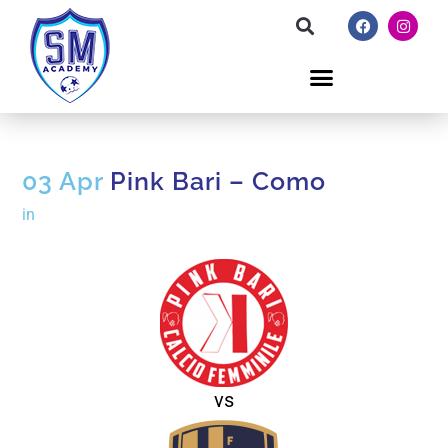
03 Apr
Pink Bari – Como
in
vs