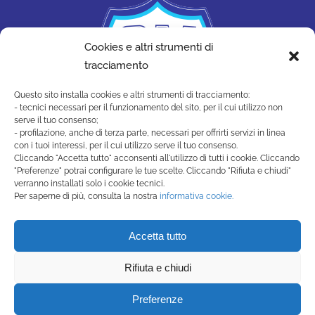
Cookies e altri strumenti di
tracciamento
Questo sito installa cookies e altri strumenti di tracciamento:
- tecnici necessari per il funzionamento del sito, per il cui utilizzo non
serve il tuo consenso;
- profilazione, anche di terza parte, necessari per offrirti servizi in linea
con i tuoi interessi, per il cui utilizzo serve il tuo consenso.
Cliccando "Accetta tutto" acconsenti all'utilizzo di tutti i cookie. Cliccando
"Preferenze" potrai configurare le tue scelte. Cliccando "Rifiuta e chiudi"
SAN MARINO ACADEMY
verranno installati solo i cookie tecnici.
Strada di Montecchio, 17 47890
Per saperne di più, consulta la nostra
informativa cookie.
San Marino Città - Repubblica di San Marino
(+378) 0549 990515 -
Accetta tutto
segreteria@sanmarinoacademy.sm
Rifiuta e chiudi
Privacy Policy
-
Cookie Policy
Preferenze