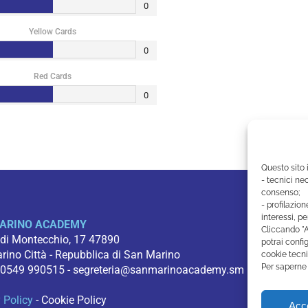
0
Yellow Cards
0
Red Cards
0
Questo sito 
- tecnici nec
consenso;
- profilazion
interessi, pe
ARINO ACADEMY
Cliccando "A
 di Montecchio, 17 47890
potrai config
ino Città - Repubblica di San Marino
cookie tecni
Per saperne 
 0549 990515 -
segreteria@sanmarinoacademy.sm
 Policy
-
Cookie Policy
Acce