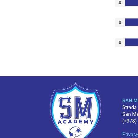
0
0
0
SAN M
Strada
San Mar
(+378)
Privacy