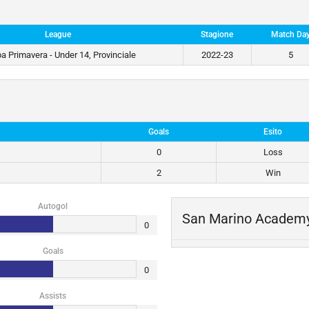
League
Stagione
Match Da
a Primavera - Under 14, Provinciale
2022-23
5
Goals
Esito
0
Loss
2
Win
Autogol
San Marino Academ
0
Goals
0
Assists