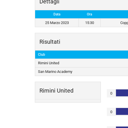
Dettagli
Data
Ora
25 Marzo 2023
15:30
Copp
Risultati
Club
Rimini United
San Marino Academy
Rimini United
0
0