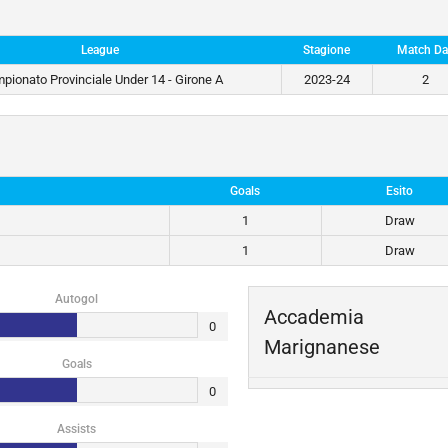
League
Stagione
Match Da
pionato Provinciale Under 14 - Girone A
2023-24
2
Goals
Esito
1
Draw
1
Draw
Autogol
Accademia
0
Marignanese
Goals
0
Assists