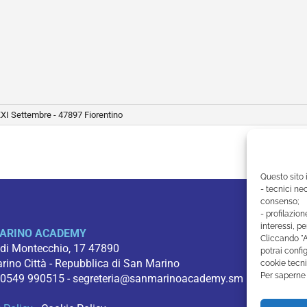
XXI Settembre - 47897 Fiorentino
Questo sito 
- tecnici nec
consenso;
- profilazion
interessi, pe
ARINO ACADEMY
Cliccando "A
 di Montecchio, 17 47890
potrai config
ino Città - Repubblica di San Marino
cookie tecni
Per saperne 
 0549 990515 -
segreteria@sanmarinoacademy.sm