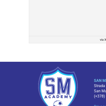
via 
SAN M
Strada
San Mar
(+378)