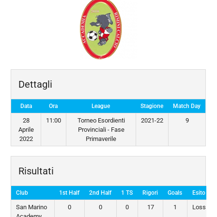
Dettagli
Data
Ora
League
Stagione
Match Day
28
11:00
Torneo Esordienti
2021-22
9
Aprile
Provinciali - Fase
2022
Primaverile
Risultati
Club
1st Half
2nd Half
1 TS
Rigori
Goals
Esito
San Marino
0
0
0
17
1
Loss
Academy