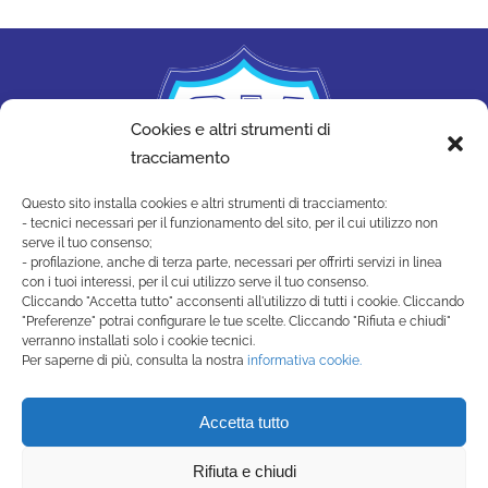
Cookies e altri strumenti di
tracciamento
Questo sito installa cookies e altri strumenti di tracciamento:
- tecnici necessari per il funzionamento del sito, per il cui utilizzo non
serve il tuo consenso;
- profilazione, anche di terza parte, necessari per offrirti servizi in linea
con i tuoi interessi, per il cui utilizzo serve il tuo consenso.
Cliccando "Accetta tutto" acconsenti all'utilizzo di tutti i cookie. Cliccando
"Preferenze" potrai configurare le tue scelte. Cliccando "Rifiuta e chiudi"
SAN MARINO ACADEMY
verranno installati solo i cookie tecnici.
Strada di Montecchio, 17 47890
Per saperne di più, consulta la nostra
informativa cookie.
San Marino Città - Repubblica di San Marino
(+378) 0549 990515 -
Accetta tutto
segreteria@sanmarinoacademy.sm
Rifiuta e chiudi
Privacy Policy
-
Cookie Policy