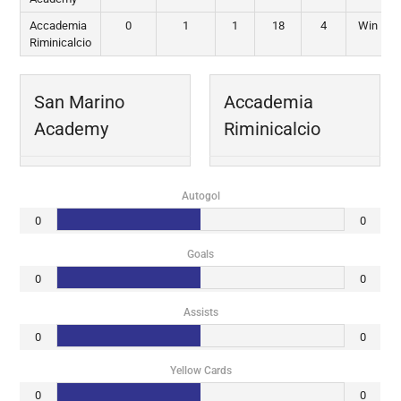
Accademia
0
1
1
18
4
Win
Riminicalcio
San Marino
Accademia
Academy
Riminicalcio
Autogol
0
0
Goals
0
0
Assists
0
0
Yellow Cards
0
0