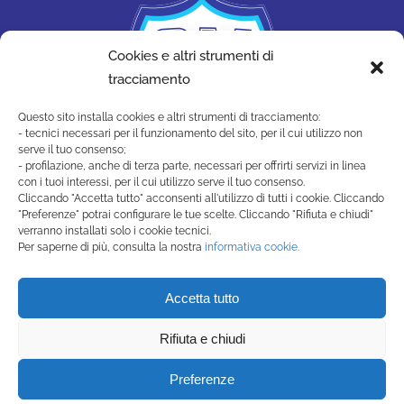
Cookies e altri strumenti di
tracciamento
Questo sito installa cookies e altri strumenti di tracciamento:
- tecnici necessari per il funzionamento del sito, per il cui utilizzo non
serve il tuo consenso;
- profilazione, anche di terza parte, necessari per offrirti servizi in linea
con i tuoi interessi, per il cui utilizzo serve il tuo consenso.
Cliccando "Accetta tutto" acconsenti all'utilizzo di tutti i cookie. Cliccando
"Preferenze" potrai configurare le tue scelte. Cliccando "Rifiuta e chiudi"
SAN MARINO ACADEMY
verranno installati solo i cookie tecnici.
Strada di Montecchio, 17 47890
Per saperne di più, consulta la nostra
informativa cookie.
San Marino Città - Repubblica di San Marino
(+378) 0549 990515 -
Accetta tutto
segreteria@sanmarinoacademy.sm
Rifiuta e chiudi
Privacy Policy
-
Cookie Policy
Preferenze