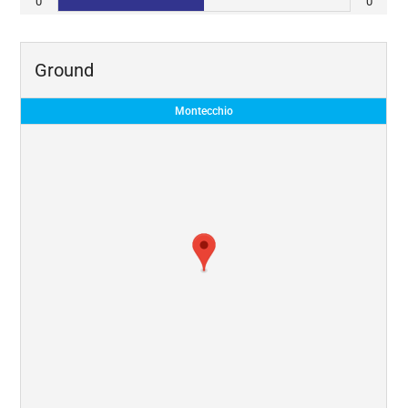
0
0
Ground
Montecchio