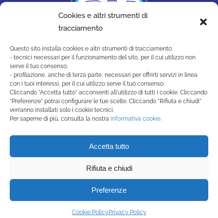
Cookies e altri strumenti di
tracciamento
Questo sito installa cookies e altri strumenti di tracciamento:
- tecnici necessari per il funzionamento del sito, per il cui utilizzo non
serve il tuo consenso;
- profilazione, anche di terza parte, necessari per offrirti servizi in linea
con i tuoi interessi, per il cui utilizzo serve il tuo consenso.
Cliccando "Accetta tutto" acconsenti all'utilizzo di tutti i cookie. Cliccando
"Preferenze" potrai configurare le tue scelte. Cliccando "Rifiuta e chiudi"
SAN MARINO ACADEMY
verranno installati solo i cookie tecnici.
Strada di Montecchio, 17 47890
Per saperne di più, consulta la nostra
informativa cookie.
San Marino Città - Repubblica di San Marino
(+378) 0549 990515 -
Accetta tutto
segreteria@sanmarinoacademy.sm
Rifiuta e chiudi
Privacy Policy
-
Cookie Policy
Preferenze
Powered by Studio99
Cookie Policy
Privacy Policy