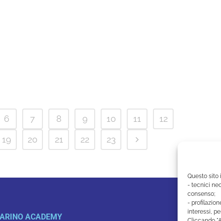
6
7
8
9
10
11
12
19
20
21
22
23
Questo sito 
- tecnici nec
consenso;
- profilazion
interessi, pe
ARINO ACADEMY
Cliccando "A