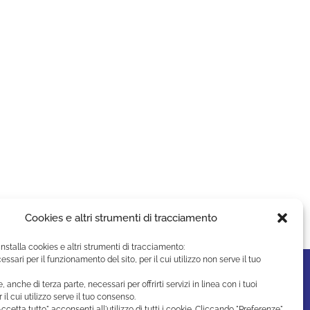
Cookies e altri strumenti di tracciamento
installa cookies e altri strumenti di tracciamento:
essari per il funzionamento del sito, per il cui utilizzo non serve il tuo
e, anche di terza parte, necessari per offrirti servizi in linea con i tuoi
r il cui utilizzo serve il tuo consenso.
ccetta tutto" acconsenti all'utilizzo di tutti i cookie. Cliccando "Preferenze"