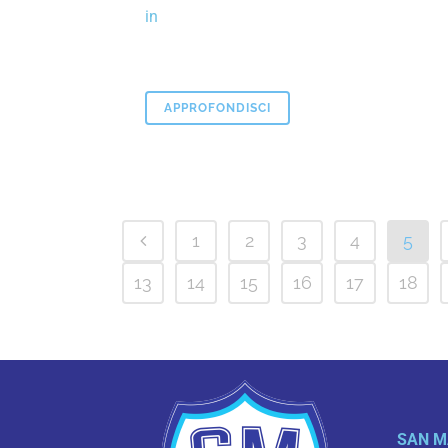
in
APPROFONDISCI
1
2
3
4
5
13
14
15
16
17
18
SAN M