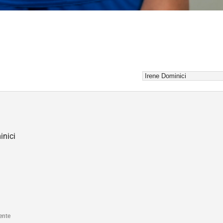
inici
ente