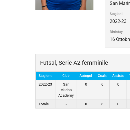
San Mari
Stagioni
2022-23
Birthday
16 Ottobr
Futsal, Serie A2 femminile
Stagione
Club
Autogol
Goals
Assists
2022-23
San
0
6
0
Marino
Academy
Totale
-
0
6
0