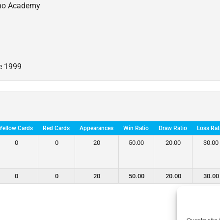
no Academy
e 1999
Yellow Cards
Red Cards
Appearances
Win Ratio
Draw Ratio
Loss Rat
0
0
20
50.00
20.00
30.00
0
0
20
50.00
20.00
30.00