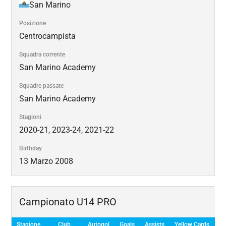
San Marino
Posizione
Centrocampista
Squadra corrente
San Marino Academy
Squadre passate
San Marino Academy
Stagioni
2020-21, 2023-24, 2021-22
Birthday
13 Marzo 2008
Campionato U14 PRO
Stagione
Club
Autogol
Goals
Assists
Yellow Cards
Re