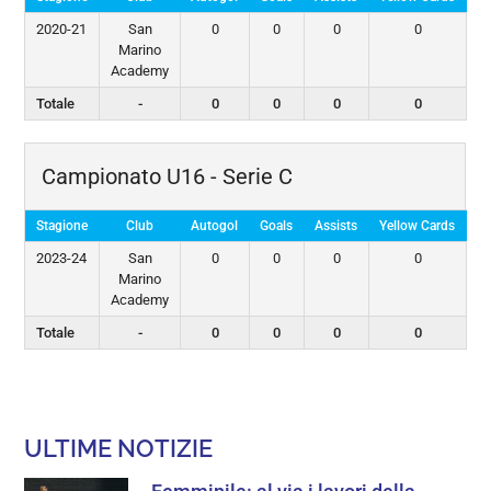
2020-21
San
0
0
0
0
Marino
Academy
Totale
-
0
0
0
0
Campionato U16 - Serie C
Stagione
Club
Autogol
Goals
Assists
Yellow Cards
Re
2023-24
San
0
0
0
0
Marino
Academy
Totale
-
0
0
0
0
ULTIME NOTIZIE