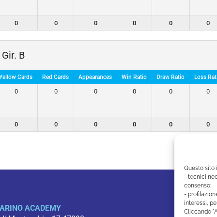
0
0
0
0
0
0
Gir. B
Yellow Cards
Red Cards
Appearances
Win Ratio
Draw Ratio
Loss Rat
0
0
0
0
0
0
0
0
0
0
0
0
Questo sito 
- tecnici nec
consenso;
- profilazion
interessi, pe
ARINO ACADEMY
Cliccando "A