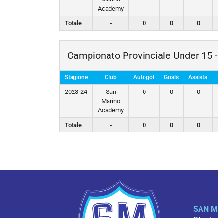
Academy
Totale
-
0
0
0
Campionato Provinciale Under 15 - 
Stagione
Club
Autogol
Goals
Assists
2023-24
San
0
0
0
Marino
Academy
Totale
-
0
0
0
SAN M