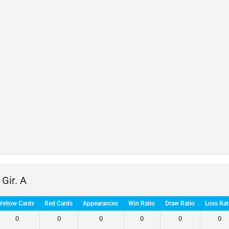
Gir. A
Yellow Cards
Red Cards
Appearances
Win Ratio
Draw Ratio
Loss Rat
0
0
0
0
0
0