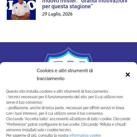
muovo mister: “Grandi motivazioni
per questa stagione”
29 Luglio, 2026
Cookies e altri strumenti di
tracciamento
Questo sito installa cookies e altri strumenti di tracciamento:
- tecnici necessari per il funzionamento del sito, per il cui utilizzo non
serve il tuo consenso;
- profilazione, anche di terza parte, necessari per offrirti servizi in linea
con i tuoi interessi, per il cui utilizzo serve il tuo consenso.
Cliccando "Accetta tutto" acconsenti all'utilizzo di tutti i cookie. Cliccando
"Preferenze" potrai configurare le tue scelte. Cliccando "Rifiuta e chiudi"
SAN MARINO ACADEMY
verranno installati solo i cookie tecnici.
Strada di Montecchio, 17 47890
Per saperne di più, consulta la nostra
informativa cookie.