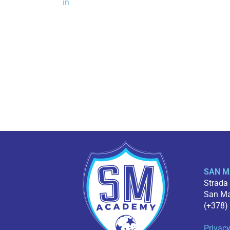
in
SAN M
Strada
San Mar
(+378)
Privacy