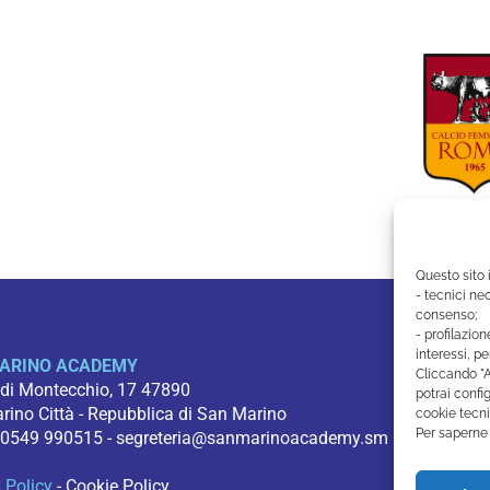
Questo sito 
- tecnici nec
consenso;
- profilazion
interessi, pe
ARINO ACADEMY
Cliccando "A
 di Montecchio, 17 47890
potrai config
ino Città - Repubblica di San Marino
cookie tecni
Per saperne 
 0549 990515 -
segreteria@sanmarinoacademy.sm
 Policy
-
Cookie Policy