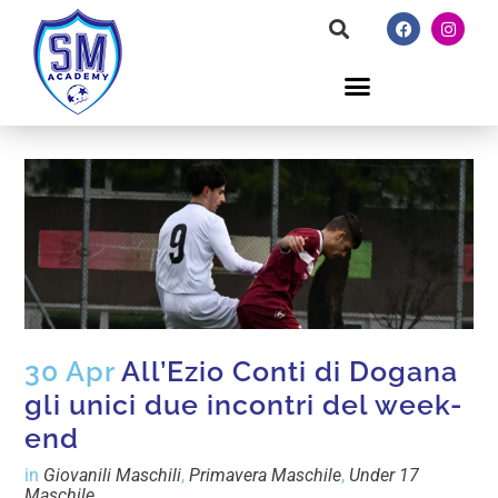
30 Apr
All’Ezio Conti di Dogana
gli unici due incontri del week-
end
in
Giovanili Maschili
,
Primavera Maschile
,
Under 17
Maschile