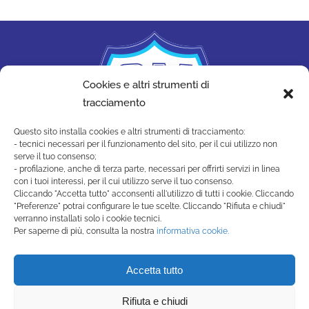
Cookies e altri strumenti di
tracciamento
Questo sito installa cookies e altri strumenti di tracciamento:
- tecnici necessari per il funzionamento del sito, per il cui utilizzo non
serve il tuo consenso;
- profilazione, anche di terza parte, necessari per offrirti servizi in linea
con i tuoi interessi, per il cui utilizzo serve il tuo consenso.
Cliccando "Accetta tutto" acconsenti all'utilizzo di tutti i cookie. Cliccando
"Preferenze" potrai configurare le tue scelte. Cliccando "Rifiuta e chiudi"
SAN MARINO ACADEMY
verranno installati solo i cookie tecnici.
Strada di Montecchio, 17 47890
Per saperne di più, consulta la nostra
informativa cookie.
San Marino Città - Repubblica di San Marino
(+378) 0549 990515 -
Accetta tutto
segreteria@sanmarinoacademy.sm
Rifiuta e chiudi
Privacy Policy
-
Cookie Policy