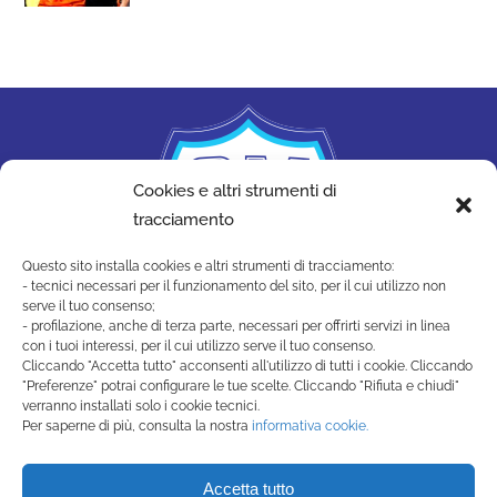
Cookies e altri strumenti di
tracciamento
Questo sito installa cookies e altri strumenti di tracciamento:
- tecnici necessari per il funzionamento del sito, per il cui utilizzo non
serve il tuo consenso;
- profilazione, anche di terza parte, necessari per offrirti servizi in linea
con i tuoi interessi, per il cui utilizzo serve il tuo consenso.
Cliccando "Accetta tutto" acconsenti all'utilizzo di tutti i cookie. Cliccando
"Preferenze" potrai configurare le tue scelte. Cliccando "Rifiuta e chiudi"
SAN MARINO ACADEMY
verranno installati solo i cookie tecnici.
Strada di Montecchio, 17 47890
Per saperne di più, consulta la nostra
informativa cookie.
San Marino Città - Repubblica di San Marino
(+378) 0549 990515 -
Accetta tutto
segreteria@sanmarinoacademy.sm