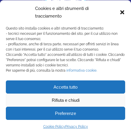
Cookies e altri strumenti di
tracciamento
Questo sito installa cookies e altri strumenti di tracciamento:
- tecnici necessari per il funzionamento del sito, per il cui utilizzo non
serve il tuo consenso;
- profilazione, anche di terza parte, necessari per offrirti servizi in linea
con i tuoi interessi, per il cui utilizzo serve il tuo consenso.
Cliccando "Accetta tutto" acconsenti all'utilizzo di tutti i cookie. Cliccando
"Preferenze" potrai configurare le tue scelte. Cliccando "Rifiuta e chiudi"
SAN MARINO ACADEMY
verranno installati solo i cookie tecnici.
Strada di Montecchio, 17 47890
Per saperne di più, consulta la nostra
informativa cookie.
San Marino Città - Repubblica di San Marino
(+378) 0549 990515 -
Accetta tutto
segreteria@sanmarinoacademy.sm
Rifiuta e chiudi
Privacy Policy
-
Cookie Policy
Preferenze
Powered by Studio99
Cookie Policy
Privacy Policy