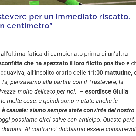
stevere per un immediato riscatto.
un centimetro”
all’ultima fatica di campionato prima di un’altra
confitta che ha spezzato il loro filotto positivo
e c
uaviva, all’insolito orario delle
11:00 mattutine,
c
fa, pensavamo alla partita con il Trastevere, la
ezza molto delicato per noi. –
esordisce Giulia
e molte cose, e quindi sono mutate anche le
a è casuale: siamo sempre state convinte del nostro
 oggi possiamo dirci salve con anticipo. Questo però
i domani. Al contrario: dobbiamo essere consapevoli