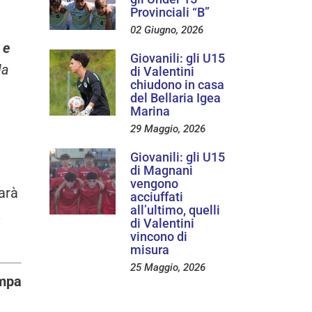
Provinciali “B”
02 Giugno, 2026
 e
Giovanili: gli U15
la
di Valentini
chiudono in casa
del Bellaria Igea
Marina
29 Maggio, 2026
Giovanili: gli U15
di Magnani
vengono
arà
acciuffati
all’ultimo, quelli
.
di Valentini
vincono di
misura
25 Maggio, 2026
ampa