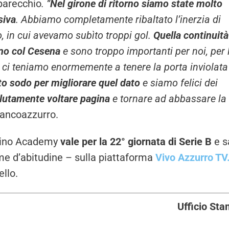
 parecchio
. “
Nel girone di ritorno siamo state molto
siva
. Abbiamo completamente ribaltato l’inerzia di
no, in cui avevamo subìto troppi gol.
Quella continuità
eno col Cesena
e sono troppo importanti per noi, per 
 ci teniamo enormemente a tenere la porta inviolata
o sodo per migliorare quel dato
e siamo felici dei
lutamente voltare pagina
e tornare ad abbassare la
iancoazzurro.
Marino Academy
vale per la 22° giornata di Serie B
e s
e d’abitudine – sulla piattaforma
Vivo Azzurro TV
llo.
Ufficio St