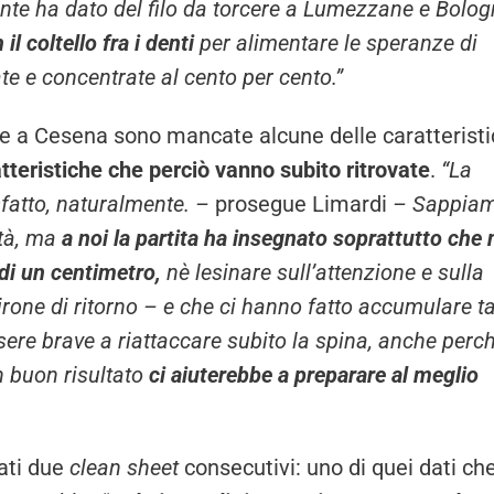
te ha dato del filo da torcere a Lumezzane e Bolog
l coltello fra i denti
per alimentare le speranze di
e e concentrate al cento per cento.”
 a Cesena sono mancate alcune delle caratterist
tteristiche che perciò vanno subito ritrovate
.
“La
sfatto, naturalmente. –
prosegue Limardi
– Sappia
ità, ma
a noi la partita ha insegnato soprattutto che
di un centimetro,
nè lesinare sull’attenzione e sulla
rone di ritorno – e che ci hanno fatto accumulare ta
ere brave a riattaccare subito la spina, anche perc
n buon risultato
ci aiuterebbe a preparare al meglio
ati due
clean sheet
consecutivi: uno di quei dati ch