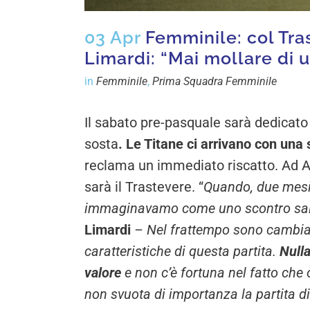
03 Apr
Femminile: col Tra
Limardi: “Mai mollare di 
in
Femminile
,
Prima Squadra Femminile
Il sabato pre-pasquale sarà dedicato 
sosta
. Le Titane ci arrivano con una s
reclama un immediato riscatto. Ad Acq
sarà il Trastevere. “
Quando, due mesi 
immaginavamo come uno scontro salv
Limardi
– Nel frattempo sono cambiat
caratteristiche di questa partita.
Null
valore
e non c’è fortuna nel fatto che
non svuota di importanza la partita d