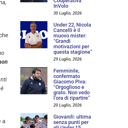
Cooperativa
na,
InVolo
30 Luglio, 2026
Under 22, Nicola
Cancelli è il
iche
muovo mister:
“Grandi
motivazioni per
questa stagione”
mo
29 Luglio, 2026
 non
Femminile,
confermato
nti
Giacomo Piva:
“Orgoglioso e
hé
grato. Non vedo
l’ora di ripartire”
20 Luglio, 2026
Giovanili: ultima
e a
senza punti per
gli Under 15