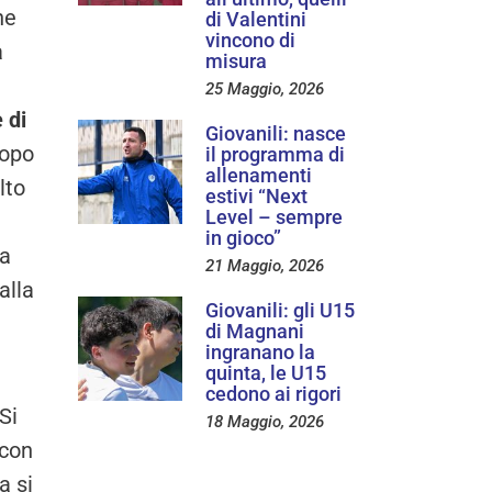
ne
di Valentini
vincono di
a
misura
25 Maggio, 2026
 di
Giovanili: nasce
dopo
il programma di
allenamenti
lto
estivi “Next
Level – sempre
in gioco”
La
21 Maggio, 2026
alla
Giovanili: gli U15
di Magnani
ingranano la
quinta, le U15
cedono ai rigori
Si
18 Maggio, 2026
 con
a si