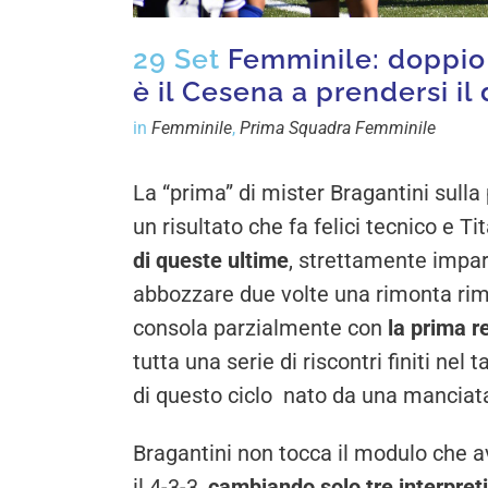
29 Set
Femminile: doppio 
è il Cesena a prendersi il
in
Femminile
,
Prima Squadra Femminile
La “prima” di mister Bragantini sul
un risultato che fa felici tecnico e
di queste ultime
, strettamente impar
abbozzare due volte una rimonta rimas
consola parzialmente con
la prima re
tutta una serie di riscontri finiti nel
di questo ciclo nato da una manciata
Bragantini non tocca il modulo che av
il 4-3-3,
cambiando solo tre interpreti