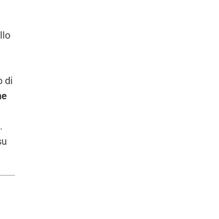
llo
 di
he
a
.
su