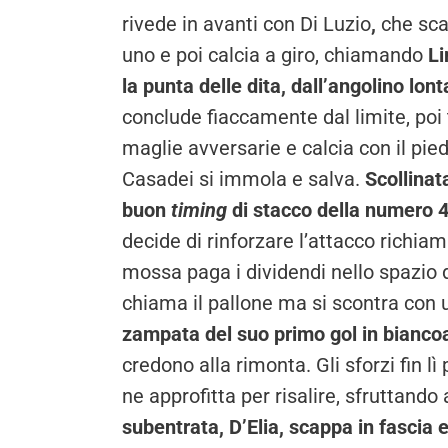
rivede in avanti con Di Luzio
,
che scap
uno e poi calcia a giro, chiamando
Li
la punta delle dita, dall’angolino lon
conclude fiaccamente dal limite, poi 
maglie avversarie e calcia con il piede
Casadei si immola e salva.
Scollinat
buon
timing
di stacco della numero 
decide di rinforzare l’attacco richia
mossa paga i dividendi nello spazio d
chiama il pallone ma si scontra co
zampata del suo primo gol in biancoa
credono alla rimonta. Gli sforzi fin lì
ne approfitta per risalire, sfruttand
subentrata, D’Elia, scappa in fascia 