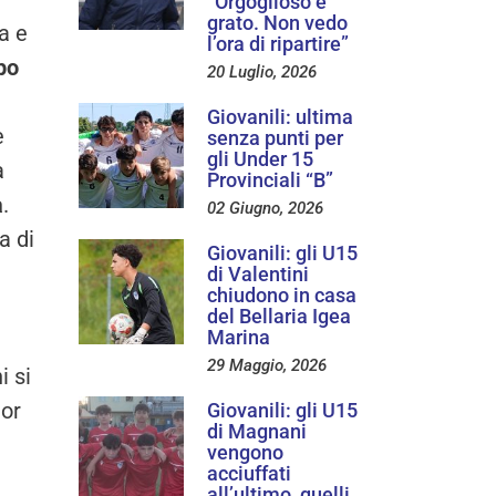
“Orgoglioso e
grato. Non vedo
a e
l’ora di ripartire”
po
20 Luglio, 2026
Giovanili: ultima
e
senza punti per
gli Under 15
a
Provinciali “B”
a
.
02 Giugno, 2026
a di
Giovanili: gli U15
di Valentini
chiudono in casa
a
del Bellaria Igea
Marina
29 Maggio, 2026
i si
ior
Giovanili: gli U15
di Magnani
vengono
acciuffati
all’ultimo, quelli