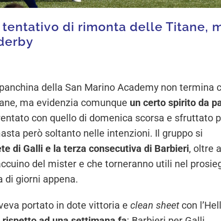
tentativo di rimonta delle Titane, 
 derby
la panchina della San Marino Academy non termina 
 Titane, ma evidenzia comunque
un certo spirito da p
entato con quello di domenica scorsa e sfruttato p
ta però soltanto nelle intenzioni. Il gruppo si
te di Galli e la terza consecutiva di Barbieri
, oltre 
 taccuino del mister e che torneranno utili nel prosi
 di giorni appena.
eva portato in dote vittoria e
clean sheet
con l’Hel
 rispetto ad una settimana fa
: Barbieri per Galli,