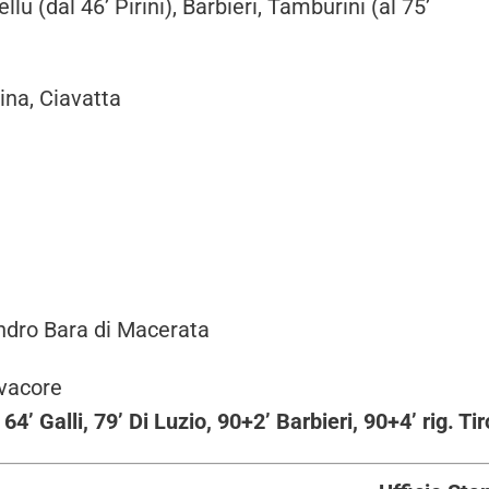
llu (dal 46’ Pirini), Barbieri, Tamburini (al 75’
ina, Ciavatta
andro Bara di Macerata
evacore
64’ Galli, 79’ Di Luzio, 90+2’ Barbieri, 90+4’ rig. Tir