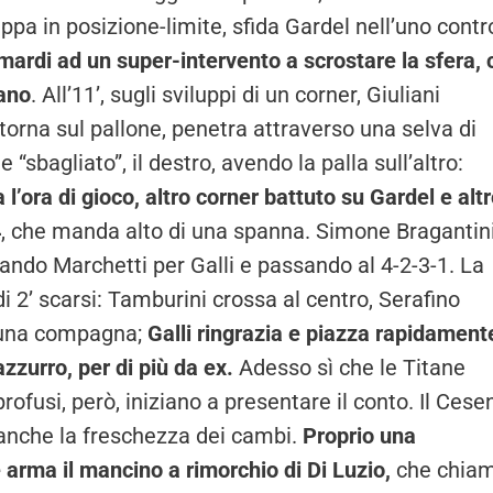
pa in posizione-limite, sfida Gardel nell’uno contr
mardi ad un super-intervento a scrostare la sfera, 
tano
. All’11’, sugli sviluppi di un corner, Giuliani
torna sul pallone, penetra attraverso una selva di
 “sbagliato”, il destro, avendo la palla sull’altro:
a l’ora di gioco, altro corner battuto su Gardel e alt
4
, che manda alto di una spanna. Simone Bragantin
mando Marchetti per Galli e passando al 4-2-3-1. La
i 2’ scarsi: Tamburini crossa al centro, Serafino
n una compagna;
Galli ringrazia e piazza rapidament
zzurro, per di più da ex.
Adesso sì che le Titane
 profusi, però, iniziano a presentare il conto. Il Cese
o anche la freschezza dei cambi.
Proprio una
e arma il mancino a rimorchio di Di Luzio,
che chia