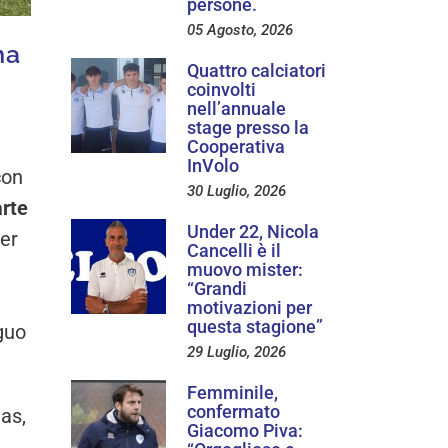
persone.
05 Agosto, 2026
ma
Quattro calciatori
coinvolti
nell’annuale
stage presso la
Cooperativa
InVolo
con
30 Luglio, 2026
arte
Under 22, Nicola
er
Cancelli è il
muovo mister:
“Grandi
a
motivazioni per
questa stagione”
eguo
29 Luglio, 2026
Femminile,
confermato
las,
Giacomo Piva: