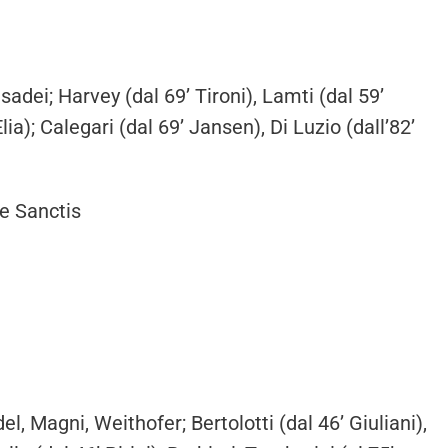
sadei; Harvey (dal 69’ Tironi), Lamti (dal 59’
lia); Calegari (dal 69’ Jansen), Di Luzio (dall’82’
De Sanctis
el, Magni, Weithofer; Bertolotti (dal 46’ Giuliani),