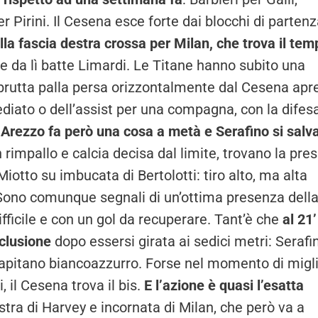
r Pirini. Il Cesena esce forte dai blocchi di partenz
la fascia destra crossa per Milan, che trova il tem
e da lì batte Limardi. Le Titane hanno subito una
brutta palla persa orizzontalmente dal Cesena apr
ediato o dell’assist per una compagna, con la difes
x Arezzo fa però una cosa a metà e Serafino si salv
n rimpallo e calcia decisa dal limite, trovano la pres
iotto su imbucata di Bertolotti: tiro alto, ma alta
 Sono comunque segnali di un’ottima presenza dell
icile e con un gol da recuperare. Tant’è che
al 21’
clusione
dopo essersi girata ai sedici metri: Serafin
capitano biancoazzurro. Forse nel momento di migl
 il Cesena trova il bis.
E l’azione è quasi l’esatta
stra di Harvey e incornata di Milan, che però va a