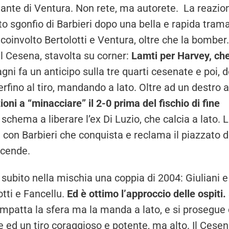
nante di Ventura. Non rete, ma autorete. La reazio
tto sgonfio di Barbieri dopo una bella e rapida tram
 coinvolto Bertolotti e Ventura, oltre che la bomber.
l Cesena, stavolta su corner:
Lamti per Harvey, che
gni fa un anticipo sulla tre quarti cesenate e poi, 
rfino al tiro, mandando a lato. Oltre ad un destro a
oni a “minacciare” il 2-0 prima del fischio di fine
 schema a liberare l’ex Di Luzio, che calcia a lato. 
on Barbieri che conquista e reclama il piazzato d
 scende.
 subito nella mischia una coppia di 2004: Giuliani e
otti e Fancellu.
Ed è ottimo l’approccio delle ospiti.
impatta la sfera ma la manda a lato, e si prosegue
e ed un tiro coraggioso e potente, ma alto. Il Cesen