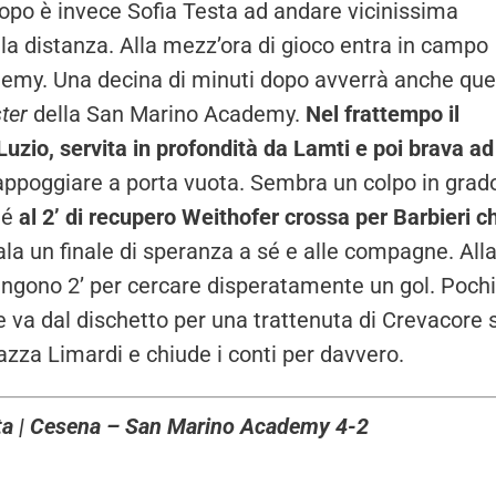
opo è invece Sofia Testa ad andare vicinissima
dalla distanza. Alla mezz’ora di gioco entra in campo
demy. Una decina di minuti dopo avverrà anche que
ter
della San Marino Academy.
Nel frattempo il
Luzio, servita in profondità da Lamti e poi brava ad
appoggiare a porta vuota. Sembra un colpo in grado
hé
al 2’ di recupero Weithofer crossa per Barbieri c
la un finale di speranza a sé e alle compagne. All
mangono 2’ per cercare disperatamente un gol. Pochi
e va dal dischetto per una trattenuta di Crevacore 
iazza Limardi e chiude i conti per davvero.
ata | Cesena – San Marino Academy 4-2