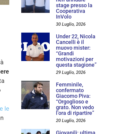
stage presso la
Cooperativa
InVolo
30 Luglio, 2026
Under 22, Nicola
Cancelli è il
muovo mister:
“Grandi
motivazioni per
rà
questa stagione”
iere
29 Luglio, 2026
ta
Femminile,
o
confermato
Giacomo Piva:
“Orgoglioso e
grato. Non vedo
e le
l’ora di ripartire”
in
20 Luglio, 2026
Giovanili: ultima