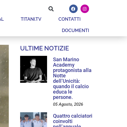
AL
TITANI.TV
CONTATTI
DOCUMENTI
ULTIME NOTIZIE
San Marino
Academy
protagonista alla
Notte
dell’Unicità:
quando il calcio
educa le
persone.
05 Agosto, 2026
Quattro calciatori
coinvolti
nell’annuale