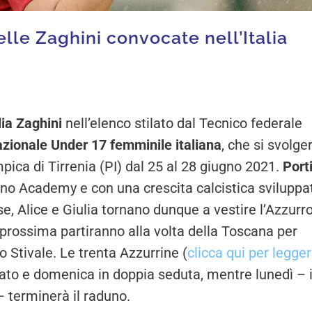
le Zaghini convocate nell’Italia
lia Zaghini
nell’elenco stilato dal Tecnico federale
azionale Under 17 femminile italiana
, che si svolge
pica di Tirrenia (PI) dal 25 al 28 giugno 2021.
Port
no Academy e con una crescita calcistica sviluppa
e, Alice e Giulia tornano dunque a vestire l’Azzurr
 prossima partiranno alla volta della Toscana per
o Stivale. Le trenta Azzurrine (
clicca qui per legger
ato e domenica in doppia seduta, mentre lunedì – 
– terminerà il raduno.