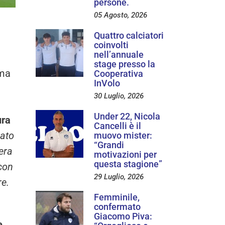
persone.
05 Agosto, 2026
Quattro calciatori
coinvolti
nell’annuale
stage presso la
ima
Cooperativa
InVolo
30 Luglio, 2026
Under 22, Nicola
ura
Cancelli è il
mato
muovo mister:
“Grandi
era
motivazioni per
questa stagione”
con
29 Luglio, 2026
re.
Femminile,
confermato
Giacomo Piva:
e