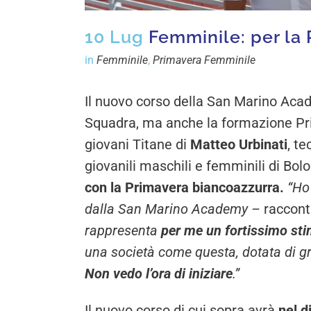
10 Lug
Femminile: per la 
in
Femminile
,
Primavera Femminile
Il nuovo corso della San Marino Aca
Squadra, ma anche la formazione Prim
giovani Titane di
Matteo Urbinati
, t
giovanili maschili e femminili di Bol
con la Primavera biancoazzurra.
“Ho
dalla San Marino Academy –
raccont
rappresenta
per me un fortissimo st
una società come questa, dotata di gr
Non vedo l’ora di iniziare
.”
Il nuovo corso di cui sopra avrà
nel d