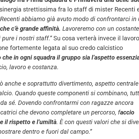
 sinergia strettissima fra lo staff di mister Recenti 
r Recenti abbiamo già avuto modo di confrontarci in
he c’è grande affinità.
Lavoreremo con un costante
pure i nostri staff.”
Su cosa verterà invece il lavor
one fortemente legata al suo credo calcistico
che in ogni squadra il gruppo sia l’aspetto essenzi
cio, lavoro e costanza.
 anche e soprattutto divertimento, aspetto centrale
alcio. Quando queste componenti si combinano, tutto
e da sé. Dovendo confrontarmi con ragazze ancora
ocatrici che devono completare un percorso, f
accio
il rispetto e l’umiltà
. È con questi valori che si div
dimostrare dentro e fuori dal campo.”