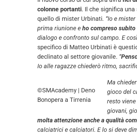
colonne portanti
. Il che significa una
quello di mister Urbinati
. “Io e miste
prima riunione e
ho compreso subito c
dialogo e confronto sul campo. E così 
specifico di Matteo Urbinati è questi
declinato al settore giovanile.
“
Penso 
Io alle ragazze chiederò ritmo, sacrifi
Ma chiederò
©SMAcademy | Deno
gioco del c
Bonopera a Tirrenia
resto vien
giovani, gi
molta attenzione anche a qualità come 
calciatrici e calciatori. E lo si deve 