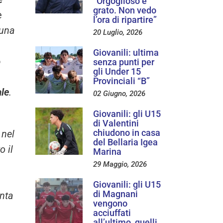
“Orgoglioso e
grato. Non vedo
e
l’ora di ripartire”
 una
20 Luglio, 2026
Giovanili: ultima
o
senza punti per
gli Under 15
Provinciali “B”
ale
.
02 Giugno, 2026
Giovanili: gli U15
di Valentini
chiudono in casa
 nel
del Bellaria Igea
 il
Marina
29 Maggio, 2026
Giovanili: gli U15
di Magnani
enta
vengono
acciuffati
all’ultimo, quelli