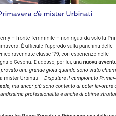
Primavera c’è mister Urbinati
demy – fronte femminile – non riguarda solo la Pr
avera. È ufficiale l’approdo sulla panchina delle
ecnico ravennate classe ’79, con esperienze nelle
ogna e Cesena. E adesso, per lui, una
nuova avvent
 provato una grande gioia quando sono stato chia
a mister Urbinati
– Disputare il campionato Primav
imolo
, ma ancor più sono contento di poter lavorare 
andissima professionalità e anche di ottime struttu
ialogo fra Prima Squadra e Primavera una delle su