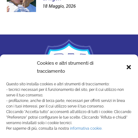
18 Maggio, 2026
Cookies e altri strumenti di
tracciamento
Questo sito installa cookies e altri strumenti di tracciamento:
- tecnici necessari per il funzionamento del sito, per il cui utilizzo non
serve il tuo consenso;
- profilazione, anche di terza parte, necessari per offrirti servizi in linea
con i tuoi interessi, per il cui utilizzo serve il tuo consenso.
Cliccando "Accetta tutto" acconsenti all'utilizzo di tutti i cookie. Cliccando
"Preferenze" potrai configurare le tue scelte. Cliccando "Rifiuta e chiudi"
SAN MARINO ACADEMY
verranno installati solo i cookie tecnici.
Strada di Montecchio, 17 47890
Per saperne di più, consulta la nostra
informativa cookie.
San Marino Città - Repubblica di San Marino