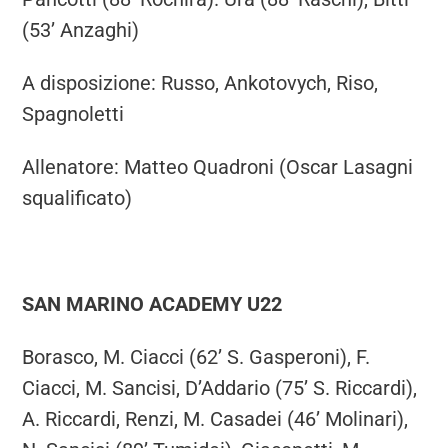
(53’ Anzaghi)
A disposizione: Russo, Ankotovych, Riso,
Spagnoletti
Allenatore: Matteo Quadroni (Oscar Lasagni
squalificato)
SAN MARINO ACADEMY U22
Borasco, M. Ciacci (62’ S. Gasperoni), F.
Ciacci, M. Sancisi, D’Addario (75’ S. Riccardi),
A. Riccardi, Renzi, M. Casadei (46’ Molinari),