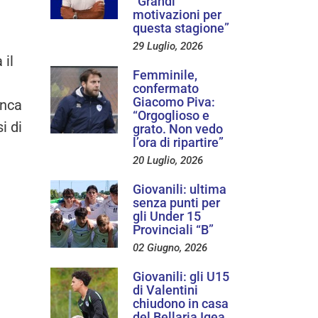
“Grandi
motivazioni per
questa stagione”
29 Luglio, 2026
 il
Femminile,
confermato
Giacomo Piva:
onca
“Orgoglioso e
i di
grato. Non vedo
l’ora di ripartire”
20 Luglio, 2026
Giovanili: ultima
senza punti per
gli Under 15
Provinciali “B”
02 Giugno, 2026
Giovanili: gli U15
di Valentini
chiudono in casa
del Bellaria Igea