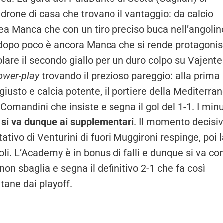
rone di casa che trovano il vantaggio: da calcio
ea Manca che con un tiro preciso buca nell’angolin
dopo poco è ancora Manca che si rende protagonis
lare il secondo giallo per un duro colpo su Vajente
ower-play
trovando il prezioso pareggio: alla prima
iusto e calcia potente, il portiere della Mediterra
Comandini che insiste e segna il gol del 1-1. I minu
e
si va dunque ai supplementari
. Il momento decisi
tivo di Venturini di fuori Muggironi respinge, poi l
li. L’Academy è in bonus di falli e dunque si va con
non sbaglia e segna il definitivo 2-1 che fa così
itane dai playoff.