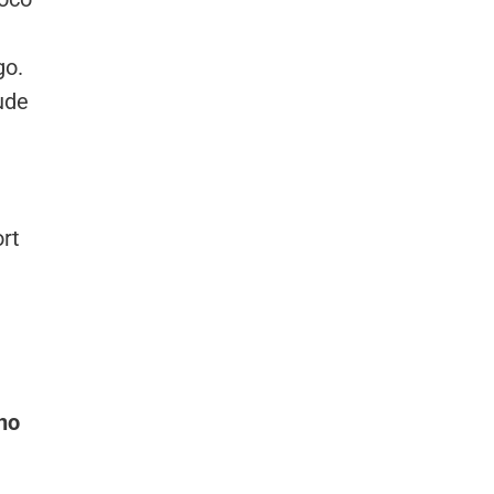
go.
ude
rt
no