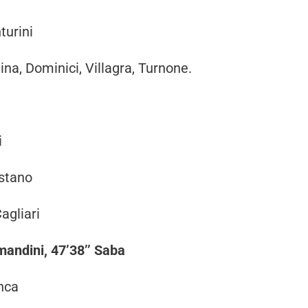
turini
ina, Dominici, Villagra, Turnone.
i
istano
agliari
mandini, 47’38’’ Saba
nca