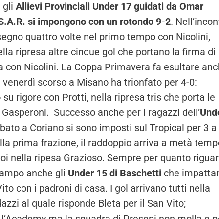
 gli
Allievi Provinciali Under 17 guidati da Omar
.S.A.R. si impongono con un rotondo 9-2
. Nell’incon
egno quattro volte nel primo tempo con Nicolini,
lla ripresa altre cinque gol che portano la firma di
ora con Nicolini. La Coppa Primavera fa esultare an
 venerdì scorso a Misano ha trionfato per 4-0:
u rigore con Protti, nella ripresa tris che porta le
e Gasperoni. Successo anche per i ragazzi dell’
Und
bato a Coriano si sono imposti sul Tropical per 3 a 
a prima frazione, il raddoppio arriva a metà temp
poi nella ripesa Grazioso. Sempre per quanto rigua
 campo anche gli
Under 15 di Baschetti
che impatta
ito con i padroni di casa. I gol arrivano tutti nella
azzi al quale risponde Bleta per il San Vito;
 l’Academy ma la squadra di Presepi non molla e 