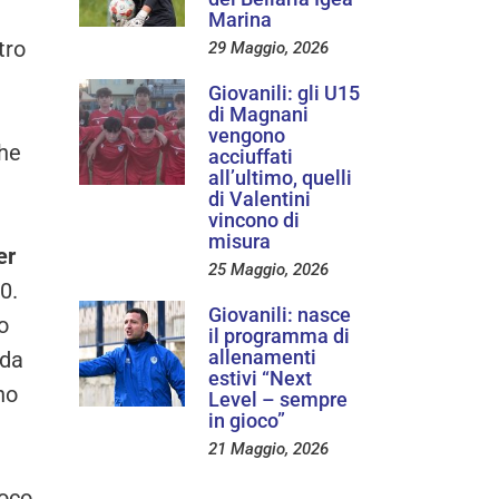
Marina
tro
29 Maggio, 2026
Giovanili: gli U15
di Magnani
vengono
che
acciuffati
all’ultimo, quelli
di Valentini
vincono di
misura
er
25 Maggio, 2026
0.
Giovanili: nasce
o
il programma di
allenamenti
rda
estivi “Next
no
Level – sempre
in gioco”
21 Maggio, 2026
poco