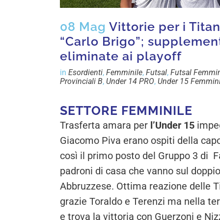
08 Mag
Vittorie per i Tit
“Carlo Brigo”; supplement
eliminate ai playoff
in
Esordienti
,
Femminile
,
Futsal
,
Futsal Femmin
Provinciali B
,
Under 14 PRO
,
Under 15 Femmini
SETTORE FEMMINILE
Trasferta amara per
l’Under 15
impeg
Giacomo Piva erano ospiti della capo
così il primo posto del Gruppo 3 di F
padroni di casa che vanno sul doppio 
Abbruzzese. Ottima reazione delle T
grazie Toraldo e Terenzi ma nella t
e trova la vittoria con Guerzoni e Niz