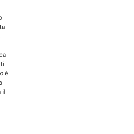
o
ta
.
nea
ti
vo è
a
 il