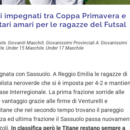
ani impegnati tra Coppa Primavera e
ari amari per le ragazze del Futsal
ile
,
Giovanili Maschili
,
Giovanissimi Provinciali A
,
Giovanissimi
le
,
Under 15 Maschile
,
Under 17 Maschile
nata con Sassuolo. A Reggio Emilia le ragazze di
lista neroverde che si è imposta per 4-2 e mantie
ase Interregionale. La prima frazione sorride alle
vantaggio grazie alle firme di Venturelli e
itane che nel secondo tempo trovano il pareggio
erza ed ultima frazione il Sassuolo passa nuovamen
zoli.
In classifica però le Titane restano sempre a