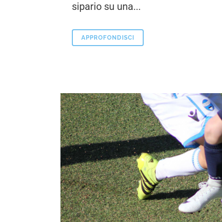
sipario su una...
APPROFONDISCI