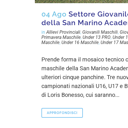
04 Ago
Settore Giovanil
della San Marino Acad
in
Allievi Provinciali
,
Giovanili Maschili
,
Giov
Primavera Maschile
,
Under 13 PRO
,
Under 1
Maschile
,
Under 16 Maschile
,
Under 17 Mas
Prende forma il mosaico tecnico cui
maschile della San Marino Academ
ulteriori cinque panchine. Tre nuovi
campionati nazionali U16, U17 e Ber
di Loris Bonesso, cui saranno...
APPROFONDISCI