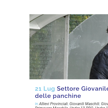
21 Lug
Settore Giovanil
delle panchine
in
Allievi Provinciali
,
Giovanili Maschili
,
Giov