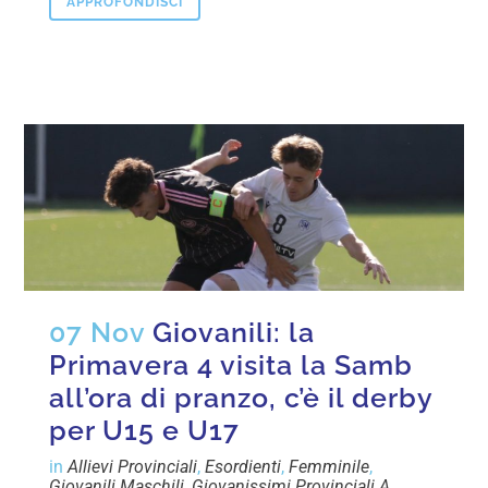
APPROFONDISCI
07 Nov
Giovanili: la
Primavera 4 visita la Samb
all’ora di pranzo, c’è il derby
per U15 e U17
in
Allievi Provinciali
,
Esordienti
,
Femminile
,
Giovanili Maschili
,
Giovanissimi Provinciali A
,