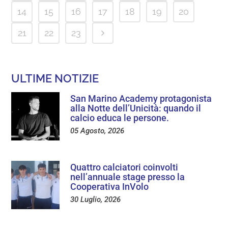
14
15
16
17
18
19
20
21
22
23
ULTIME NOTIZIE
San Marino Academy protagonista
alla Notte dell’Unicità: quando il
calcio educa le persone.
05 Agosto, 2026
Quattro calciatori coinvolti
nell’annuale stage presso la
Cooperativa InVolo
30 Luglio, 2026