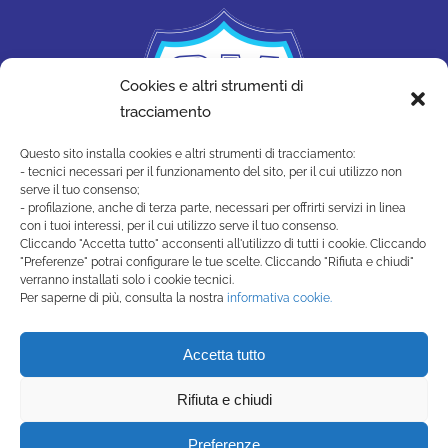
Cookies e altri strumenti di
tracciamento
Questo sito installa cookies e altri strumenti di tracciamento:
- tecnici necessari per il funzionamento del sito, per il cui utilizzo non
serve il tuo consenso;
- profilazione, anche di terza parte, necessari per offrirti servizi in linea
con i tuoi interessi, per il cui utilizzo serve il tuo consenso.
Cliccando "Accetta tutto" acconsenti all'utilizzo di tutti i cookie. Cliccando
"Preferenze" potrai configurare le tue scelte. Cliccando "Rifiuta e chiudi"
SAN MARINO ACADEMY
verranno installati solo i cookie tecnici.
Strada di Montecchio, 17 47890
Per saperne di più, consulta la nostra
informativa cookie.
San Marino Città - Repubblica di San Marino
(+378) 0549 990515 -
Accetta tutto
segreteria@sanmarinoacademy.sm
Rifiuta e chiudi
Privacy Policy
-
Cookie Policy
Preferenze