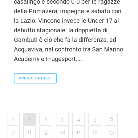
casalingo e secondo 0-0 per le ragazze
della Primavera, impegnate sabato con
la Lazio. Vincono invece le Under 17 al
debutto stagionale: la doppietta di
Gambuti è ciò che fa la differenza, ad
Acquaviva, nel confronto tra San Marino
Academy e Frugesport....
APPROFONDISCI
1
2
3
4
5
6
7
8
9
10
11
12
13