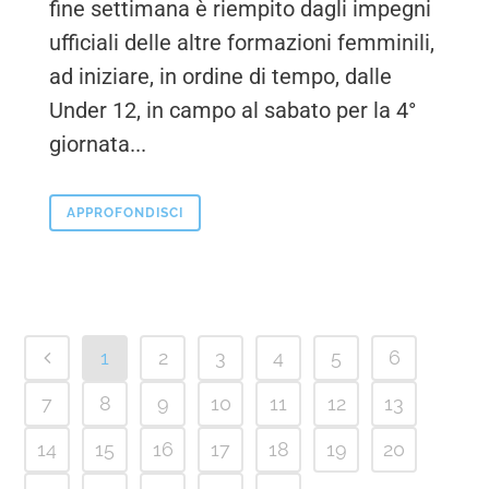
fine settimana è riempito dagli impegni
ufficiali delle altre formazioni femminili,
ad iniziare, in ordine di tempo, dalle
Under 12, in campo al sabato per la 4°
giornata...
APPROFONDISCI
1
2
3
4
5
6
7
8
9
10
11
12
13
14
15
16
17
18
19
20