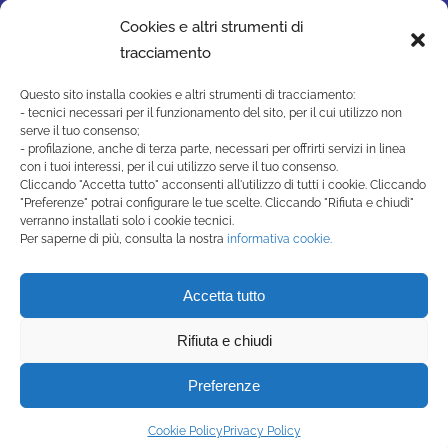
Cookies e altri strumenti di
tracciamento
Questo sito installa cookies e altri strumenti di tracciamento:
- tecnici necessari per il funzionamento del sito, per il cui utilizzo non
serve il tuo consenso;
- profilazione, anche di terza parte, necessari per offrirti servizi in linea
con i tuoi interessi, per il cui utilizzo serve il tuo consenso.
Cliccando "Accetta tutto" acconsenti all'utilizzo di tutti i cookie. Cliccando
"Preferenze" potrai configurare le tue scelte. Cliccando "Rifiuta e chiudi"
SAN MARINO ACADEMY
verranno installati solo i cookie tecnici.
Strada di Montecchio, 17 47890
Per saperne di più, consulta la nostra
informativa cookie.
San Marino Città - Repubblica di San Marino
(+378) 0549 990515 -
Accetta tutto
segreteria@sanmarinoacademy.sm
Rifiuta e chiudi
Privacy Policy
-
Cookie Policy
Preferenze
Powered by Studio99
Cookie Policy
Privacy Policy