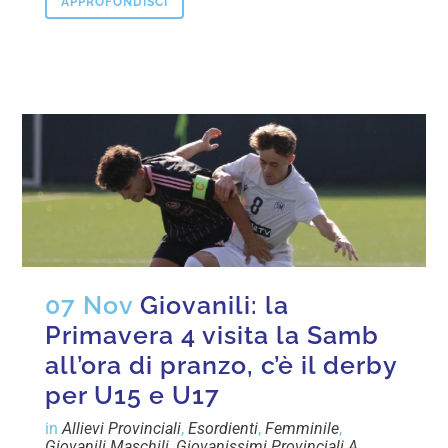
APPROFONDISCI
07 Nov
Giovanili: la
Primavera 4 visita la Samb
all’ora di pranzo, c’è il derby
per U15 e U17
in
Allievi Provinciali
,
Esordienti
,
Femminile
,
Giovanili Maschili
,
Giovanissimi Provinciali A
,