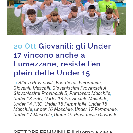
20 Ott
Giovanili: gli Under
17 vincono anche a
Lumezzane, resiste l’en
plein delle Under 15
in
Allievi Provinciali
,
Esordienti
,
Femminile
,
Giovanili Maschili
,
Giovanissimi Provinciali A
,
Giovanissimi Provinciali B
,
Primavera Maschile
,
Under 13 PRO
,
Under 13 Provinciale Maschile
,
Under 14 PRO
,
Under 15 Femminile
,
Under 15
Maschile
,
Under 16 Maschile
,
Under 17 Femminile
,
Under 17 Maschile
,
Under 19 Provinciale Giovanili
SETTORE FEMMINILE Il ritorno a casa