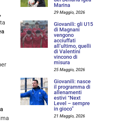
Marina
29 Maggio, 2026
,
nta
Giovanili: gli U15
di Magnani
ea
vengono
acciuffati
all’ultimo, quelli
di Valentini
vincono di
misura
per
25 Maggio, 2026
Giovanili: nasce
il programma di
allenamenti
estivi “Next
Level – sempre
na
in gioco”
21 Maggio, 2026
tima