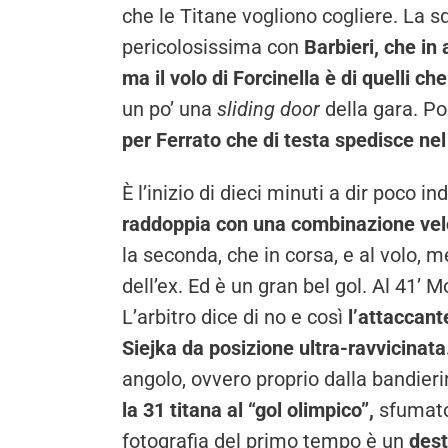
che le Titane vogliono cogliere. La s
pericolosissima con
Barbieri, che in a
ma il volo di Forcinella è di quelli c
un po’ una
sliding door
della gara. Po
per Ferrato che di testa spedisce ne
È l’inizio di dieci minuti a dir poco in
raddoppia con una combinazione vel
la seconda, che in corsa, e al volo, me
dell’ex. Ed è un gran bel gol. Al 41’ M
L’arbitro dice di no e così
l’attaccant
Siejka da posizione ultra-ravvicinata
angolo, ovvero proprio dalla bandieri
la 31 titana al “gol olimpico”,
sfumato 
fotografia del primo tempo è un
dest