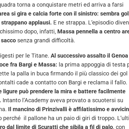
quadra torna a conquistare metri ed arriva a farsi
rea si gira e calcia forte con il sinistro: sembra gol
he strappano applausi.
E ne strappa. L’episodio dive
chissimo dopo, infatti,
Massa pennella a centro ar
l sacco
senza grandi difficoltà.
digesti per le Titane.
Al successivo assalto il Genoa
oce fra Bargi e Massa:
la prima appoggia di testa 
tte la palla in buca firmando il più classico dei gol
ontalti cade a contatto con Bargi e reclama il fallo.
e ligure può prendere la mira e battere facilmente
.
Intanto l’Academy aveva provato a scuotersi su
na.
Il mancino di Prinzivalli è affilatissimo e avvici
perché il pallone ha un paio di giri di troppo. L’ul
ro dal limite di Scuratti che sibila a fil di palo,
con