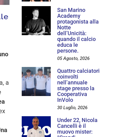
San Marino
lle
Academy
protagonista alla
Notte
dell’Unicità:
quando il calcio
educa le
persone.
uno
05 Agosto, 2026
Quattro calciatori
coinvolti
a, a
nell’annuale
stage presso la
e
Cooperativa
InVolo
ea
30 Luglio, 2026
ex
Under 22, Nicola
Cancelli è il
Una
muovo mister: