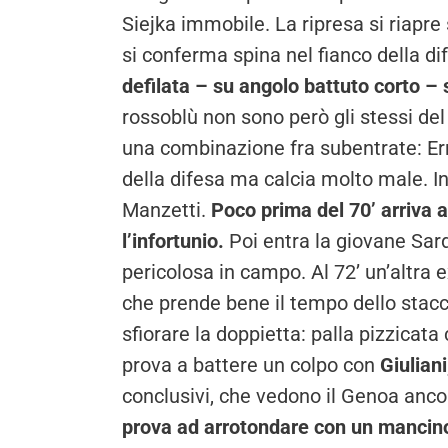
Siejka immobile. La ripresa si riapre 
si conferma spina nel fianco della d
defilata – su angolo battuto corto – 
rossoblù non sono però gli stessi del 
una combinazione fra subentrate: Erri
della difesa ma calcia molto male. I
Manzetti.
Poco prima del 70’ arriva a
l’infortunio.
Poi entra la giovane Sar
pericolosa in campo. Al 72’ un’altra e
che prende bene il tempo dello stacc
sfiorare la doppietta: palla pizzicat
prova a battere un colpo con
Giuliani
conclusivi, che vedono il Genoa ancor
prova ad arrotondare con un mancino 