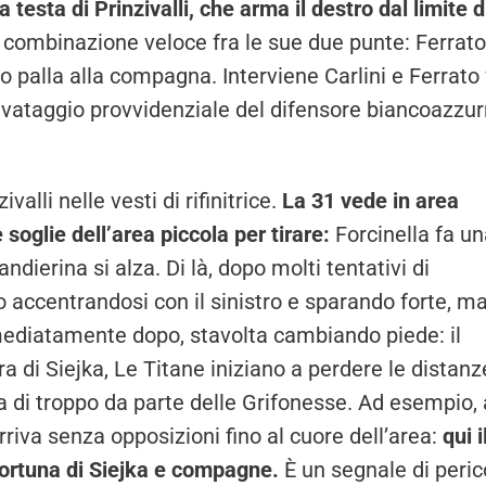
 testa di Prinzivalli, che arma il destro dal limite d
a combinazione veloce fra le sue due punte: Ferrato
ito palla alla compagna. Interviene Carlini e Ferrato
alvataggio provvidenziale del difensore biancoazzur
alli nelle vesti di rifinitrice.
La 31 vede in area
e soglie dell’area piccola per tirare:
Forcinella fa un
dierina si alza. Di là, dopo molti tentativi di
o accentrandosi con il sinistro e sparando forte, m
mediatamente dopo, stavolta cambiando piede: il
a di Siejka, Le Titane iniziano a perdere le distanz
 di troppo da parte delle Grifonesse. Ad esempio, 
riva senza opposizioni fino al cuore dell’area:
qui i
 fortuna di Siejka e compagne.
È un segnale di peric