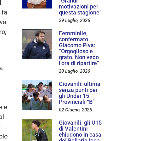
“Grandi
i
motivazioni per
 fa
questa stagione”
29 Luglio, 2026
 va
ro,
Femminile,
confermato
Giacomo Piva:
“Orgoglioso e
grato. Non vedo
l’ora di ripartire”
a
20 Luglio, 2026
Giovanili: ultima
a
senza punti per
gli Under 15
Provinciali “B”
e e
02 Giugno, 2026
al
Giovanili: gli U15
l
di Valentini
chiudono in casa
olo
del Bellaria Igea