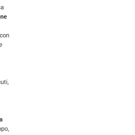
sa
one
 con
e
uti,
ia
po,