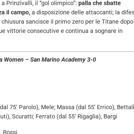
a Prinzivalli, il “gol olimpico”:
palla che sbatte
za il campo,
a disposizione delle attaccanti; la dife
di chiusura sancisce il primo zero per le Titane dopo
que vittorie consecutive e continua a sognare in
enoa Women – San Marino Academy 3-0
dal 75’ Parolo), Mele; Massa (dal 55’ Errico), Bettall
ti), Scuratti; Ferrato (dal 55’ Rigaglia), Bargi
, Rossi