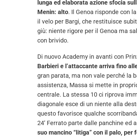
lunga ed elaborata azione sfocia sulla
Menin: alto
. Il Genoa risponde con l
il velo per Bargi, che restituisce sub
giù: niente rigore per il Genoa ma s
con brivido.
Di nuovo Academy in avanti con Prinziv
Barbieri e l’attaccante arriva fino all
gran parata, ma non vale perché la ban
assistenza, Massa si mette in propri
centrale. La stessa 10 ci riprova im
diagonale esce di un niente alla destr
questo favorisce qualche scorribanda
24’ Ferrato parte dalle panchine ed ar
suo mancino “litiga” con il palo, per