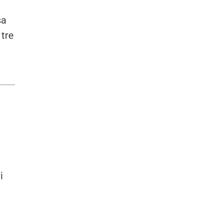
sa
 tre
i