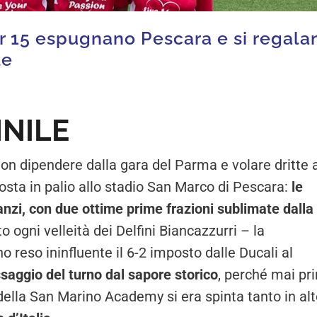
er 15 espugnano Pescara e si regala
le
NILE
non dipendere dalla gara del Parma e volare dritte 
posta in palio allo stadio San Marco di Pescara:
le
zi, con due ottime prime frazioni sublimate dalla
 ogni velleità dei Delfini Biancazzurri – la
reso ininfluente il 6-2 imposto dalle Ducali al
saggio del turno dal sapore storico
, perché mai pr
della San Marino Academy si era spinta tanto in alt