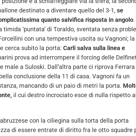
a posizione e a schiaffeggiare via la sfera; la secon
pallone destinato a diventare quello del 3-1,
se
omplicatissima quanto salvifica risposta in angolo
.
 timida ‘puntata’ di Toraldo, sventata senza probl
 Forcellini con una tempestiva uscita su Vagnoni; la
he cerca subito la porta:
Carli salva sulla linea e
rini prova ad interrompere il forcing delle Delfine
 male a Suloski. Dall’altra parte ci riprova Ferrara
 bella conclusione della 11 di casa. Vagnoni fa un
stanza, mancando di un paio di metri la porta.
Molt
onte,
il cui destro incrociato esce di nulla rispetto a
abruzzese con la ciliegina sulla torta della porta
zza di essere entrate di diritto fra le otto squadre 