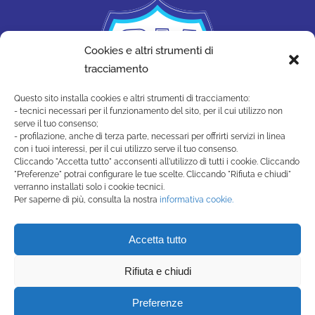
Cookies e altri strumenti di
tracciamento
Questo sito installa cookies e altri strumenti di tracciamento:
- tecnici necessari per il funzionamento del sito, per il cui utilizzo non
serve il tuo consenso;
- profilazione, anche di terza parte, necessari per offrirti servizi in linea
con i tuoi interessi, per il cui utilizzo serve il tuo consenso.
Cliccando "Accetta tutto" acconsenti all'utilizzo di tutti i cookie. Cliccando
"Preferenze" potrai configurare le tue scelte. Cliccando "Rifiuta e chiudi"
SAN MARINO ACADEMY
verranno installati solo i cookie tecnici.
Strada di Montecchio, 17 47890
Per saperne di più, consulta la nostra
informativa cookie.
San Marino Città - Repubblica di San Marino
(+378) 0549 990515 -
Accetta tutto
segreteria@sanmarinoacademy.sm
Rifiuta e chiudi
Privacy Policy
-
Cookie Policy
Preferenze