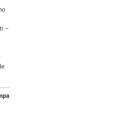
no
ti –
o
le
ampa