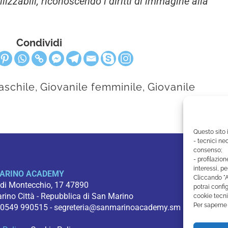
zzabili, riconoscendo i diritti di immagine alla
Condividi
aschile
,
Giovanile femminile
,
Giovanile
Questo sito 
- tecnici nec
consenso;
- profilazion
interessi, pe
ARINO ACADEMY
Cliccando "A
 di Montecchio, 17 47890
potrai config
ino Città - Repubblica di San Marino
cookie tecni
Per saperne 
 0549 990515 -
segreteria@sanmarinoacademy.sm