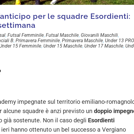
d’anticipo per le squadre Esordienti:
 settimana
sal
,
Futsal Femminile
,
Futsal Maschile
,
Giovanili Maschili
,
ciali B
,
Primavera Femminile
,
Primavera Maschile
,
Under 13 PR
Under 15 Femminile
,
Under 15 Maschile
,
Under 17 Maschile
,
Und
e
cademy impegnate sul territorio emiliano-romagnol
 alcune squadre è anzi previsto un
doppio impegn
o già sostenute. Non il caso degli
Esordienti
i ieri hanno ottenuto un bel successo a Vergiano