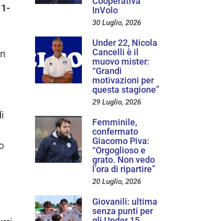
Cooperativa
 1-
InVolo
i
30 Luglio, 2026
Under 22, Nicola
Cancelli è il
in
muovo mister:
“Grandi
motivazioni per
questa stagione”
29 Luglio, 2026
i
Femminile,
confermato
Giacomo Piva:
o
“Orgoglioso e
grato. Non vedo
l’ora di ripartire”
20 Luglio, 2026
Giovanili: ultima
senza punti per
gli Under 15