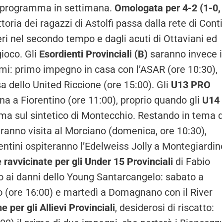
 in programma in settimana.
Omologata per 4-2 (1-0,
ittoria dei ragazzi di Astolfi passa dalla rete di Cont
eri nel secondo tempo e dagli acuti di Ottaviani ed
gioco. Gli
Esordienti Provinciali (B)
saranno invece 
i: primo impegno in casa con l’ASAR (ore 10:30),
a dello United Riccione (ore 15:00). Gli
U13 PRO
a a Fiorentino (ore 11:00), proprio quando gli
U14
rma sul sintetico di Montecchio. Restando in tema d
faranno visita al Morciano (domenica, ore 10:30),
lentini ospiteranno l’Edelweiss Jolly a Montegiardin
 ravvicinate per gli Under 15 Provinciali
di Fabio
o ai danni dello Young Santarcangelo: sabato a
o (ore 16:00) e martedì a Domagnano con il River
 per gli Allievi Provinciali
, desiderosi di riscatto: