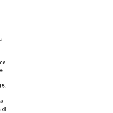
a
ime
le
15
.
na
 di