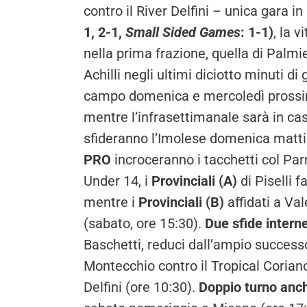
contro il River Delfini – unica gara
1, 2-1,
Small Sided Games
: 1-1)
, la v
nella prima frazione, quella di Palmi
Achilli negli ultimi diciotto minuti di 
campo domenica e mercoledì prossim
mentre l’infrasettimanale sarà in cas
sfideranno l’Imolese domenica mattin
PRO
incroceranno i tacchetti col Pa
Under 14, i
Provinciali (A)
di Piselli 
mentre i
Provinciali (B)
affidati a Va
(sabato, ore 15:30).
Due sfide interne
Baschetti, reduci dall’ampio success
Montecchio contro il Tropical Corian
Delfini (ore 10:30).
Doppio turno anche