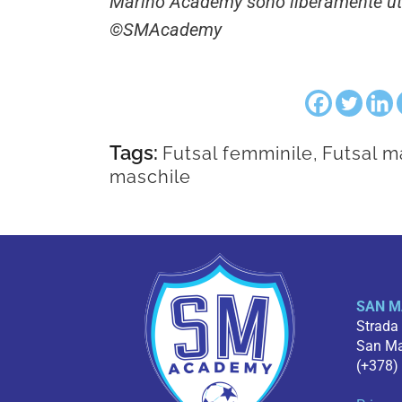
Marino Academy sono liberamente utili
©SMAcademy
Tags:
Futsal femminile
,
Futsal m
maschile
SAN M
Strada
San Mar
(+378)