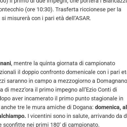
0) il primo di due impegni, che porterà i Biancazzu
ntecchio (ore 10:30). Trasferta riccionese per la
 si misurerà con i pari età dell’ASAR.
gnani
, mentre la quinta giornata di campionato
ionali il doppio confronto domenicale con i pari e
uzzi saranno in campo a mezzogiorno a Domagnano
 di mezz’ora il primo impegno all’Ezio Conti di
 dopo aver incamerato il primo punto stagionale in
i anche tre le mura amiche di Dogana:
domenica, al
Valchiampo.
I vicentini sono in salute, arrivando da 
 sconfitte nei primi 180’ di campionato.