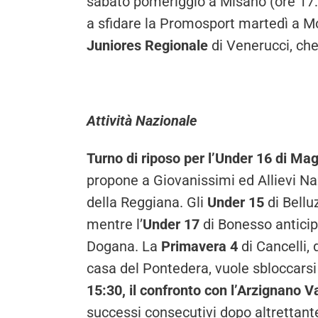
sabato pomeriggio a Misano (ore 17:0
a sfidare la Promosport martedì a Mo
Juniores Regionale
di Venerucci, che
Attività Nazionale
Turno di riposo per l’Under 16 di Ma
propone a Giovanissimi ed Allievi Naz
della Reggiana. Gli
Under 15
di Bell
mentre l’
Under 17
di Bonesso anticipa
Dogana. La
Primavera 4
di Cancelli,
casa del Pontedera, vuole sbloccars
15:30, il confronto con l’Arzignano 
successi consecutivi dopo altrettante