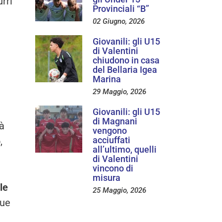
rri
Provinciali “B”
02 Giugno, 2026
Giovanili: gli U15
di Valentini
chiudono in casa
del Bellaria Igea
Marina
29 Maggio, 2026
Giovanili: gli U15
di Magnani
tà
vengono
acciuffati
,
all’ultimo, quelli
di Valentini
vincono di
misura
le
25 Maggio, 2026
due