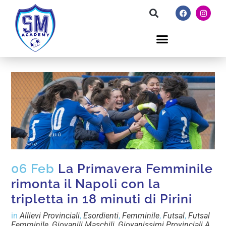
06 Feb
La Primavera Femminile
rimonta il Napoli con la
tripletta in 18 minuti di Pirini
in
Allievi Provinciali
,
Esordienti
,
Femminile
,
Futsal
,
Futsal
Femminile
,
Giovanili Maschili
,
Giovanissimi Provinciali A
,