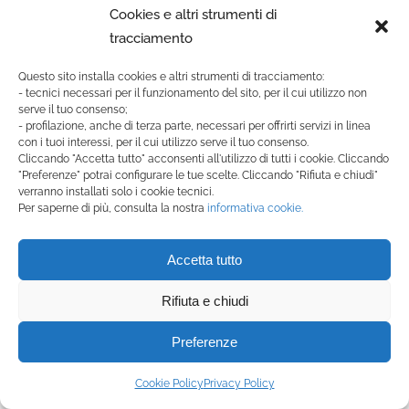
Cooperativa InVolo
Cookies e altri strumenti di
30 Luglio, 2026
tracciamento
Questo sito installa cookies e altri strumenti di tracciamento:
Under 22, Nicola Cancelli è il
- tecnici necessari per il funzionamento del sito, per il cui utilizzo non
muovo mister: “Grandi motivazioni
serve il tuo consenso;
per questa stagione”
- profilazione, anche di terza parte, necessari per offrirti servizi in linea
con i tuoi interessi, per il cui utilizzo serve il tuo consenso.
29 Luglio, 2026
Cliccando "Accetta tutto" acconsenti all'utilizzo di tutti i cookie. Cliccando
"Preferenze" potrai configurare le tue scelte. Cliccando "Rifiuta e chiudi"
verranno installati solo i cookie tecnici.
Per saperne di più, consulta la nostra
informativa cookie.
Femminile, confermato Giacomo
Piva: “Orgoglioso e grato. Non vedo
l’ora di ripartire”
Accetta tutto
20 Luglio, 2026
Rifiuta e chiudi
Giovanili: ultima senza punti per gli
Preferenze
Under 15 Provinciali “B”
02 Giugno, 2026
Cookie Policy
Privacy Policy