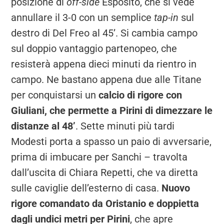
posizione di
off-side
Esposito, che si vede
annullare il 3-0 con un semplice
tap-in
sul
destro di Del Freo al 45’. Si cambia campo
sul doppio vantaggio partenopeo, che
resisterà appena dieci minuti da rientro in
campo. Ne bastano appena due alle Titane
per conquistarsi un
calcio di rigore con
Giuliani, che permette a Pirini di dimezzare le
distanze al 48’
. Sette minuti più tardi
Modesti porta a spasso un paio di avversarie,
prima di imbucare per Sanchi – travolta
dall’uscita di Chiara Repetti, che va diretta
sulle caviglie dell’esterno di casa.
Nuovo
rigore comandato da Oristanio e doppietta
dagli undici metri per Pirini
, che apre