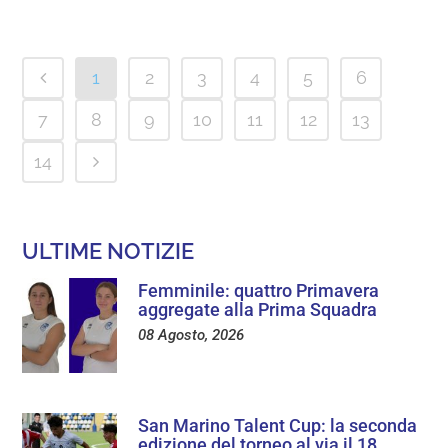
1
2
3
4
5
6
7
8
9
10
11
12
13
14
ULTIME NOTIZIE
Femminile: quattro Primavera
aggregate alla Prima Squadra
08 Agosto, 2026
San Marino Talent Cup: la seconda
edizione del torneo al via il 18