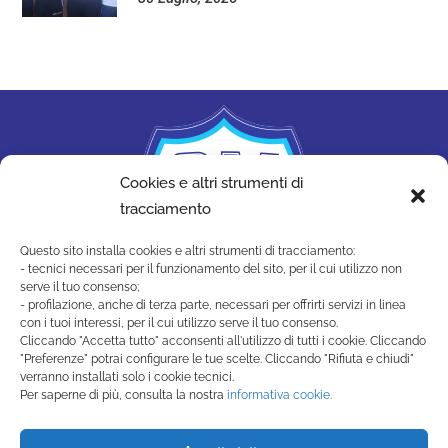
Cookies e altri strumenti di
tracciamento
Questo sito installa cookies e altri strumenti di tracciamento:
- tecnici necessari per il funzionamento del sito, per il cui utilizzo non
serve il tuo consenso;
- profilazione, anche di terza parte, necessari per offrirti servizi in linea
con i tuoi interessi, per il cui utilizzo serve il tuo consenso.
Cliccando "Accetta tutto" acconsenti all'utilizzo di tutti i cookie. Cliccando
"Preferenze" potrai configurare le tue scelte. Cliccando "Rifiuta e chiudi"
SAN MARINO ACADEMY
verranno installati solo i cookie tecnici.
Strada di Montecchio, 17 47890
Per saperne di più, consulta la nostra
informativa cookie.
San Marino Città - Repubblica di San Marino
(+378) 0549 990515 -