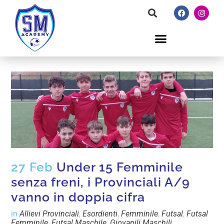
27 Feb
Under 15 Femminile
senza freni, i Provinciali A/9
vanno in doppia cifra
in
Allievi Provinciali
,
Esordienti
,
Femminile
,
Futsal
,
Futsal
Femminile
,
Futsal Maschile
,
Giovanili Maschili
,