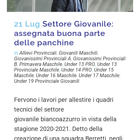
21 Lug
Settore Giovanile:
assegnata buona parte
delle panchine
in
Allievi Provinciali
,
Giovanili Maschili
,
Giovanissimi Provinciali A
,
Giovanissimi Provinciali
B
,
Primavera Maschile
,
Under 13 PRO
,
Under 13
Provinciale Maschile
,
Under 14 PRO
,
Under 15
Maschile
,
Under 16 Maschile
,
Under 17 Maschile
,
Under 19 Provinciale Giovanili
Fervono i lavori per allestire i quadri
tecnici del settore
giovanile biancoazzurro in vista della
stagione 2020-2021. Detto della
creazione di una squadra Berretti, negli