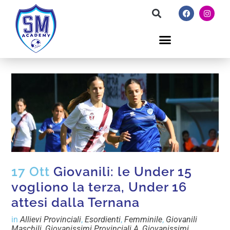
17 Ott
Giovanili: le Under 15
vogliono la terza, Under 16
attesi dalla Ternana
in
Allievi Provinciali
,
Esordienti
,
Femminile
,
Giovanili
Maschili
,
Giovanissimi Provinciali A
,
Giovanissimi