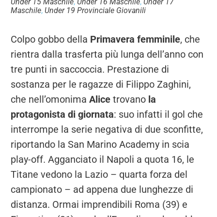
Under 15 Maschile
,
Under 16 Maschile
,
Under 17
Maschile
,
Under 19 Provinciale Giovanili
Colpo gobbo della
Primavera femminile
, che
rientra dalla trasferta più lunga dell’anno con
tre punti in saccoccia. Prestazione di
sostanza per le ragazze di Filippo Zaghini,
che nell’omonima
Alice
trovano
la
protagonista di giornata
: suo infatti il gol che
interrompe la serie negativa di due sconfitte,
riportando la San Marino Academy in scia
play-off. Agganciato il Napoli a quota 16, le
Titane vedono la Lazio – quarta forza del
campionato – ad appena due lunghezze di
distanza. Ormai imprendibili Roma (39) e