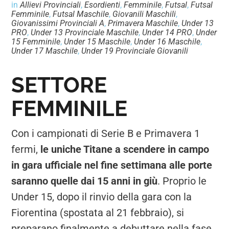
in
Allievi Provinciali
,
Esordienti
,
Femminile
,
Futsal
,
Futsal
Femminile
,
Futsal Maschile
,
Giovanili Maschili
,
Giovanissimi Provinciali A
,
Primavera Maschile
,
Under 13
PRO
,
Under 13 Provinciale Maschile
,
Under 14 PRO
,
Under
15 Femminile
,
Under 15 Maschile
,
Under 16 Maschile
,
Under 17 Maschile
,
Under 19 Provinciale Giovanili
SETTORE
FEMMINILE
Con i campionati di Serie B e Primavera 1
fermi,
le uniche Titane a scendere in campo
in gara ufficiale nel fine settimana alle porte
saranno quelle dai 15 anni in giù
. Proprio le
Under 15, dopo il rinvio della gara con la
Fiorentina (spostata al 21 febbraio), si
preparano finalmente a debuttare nella fase