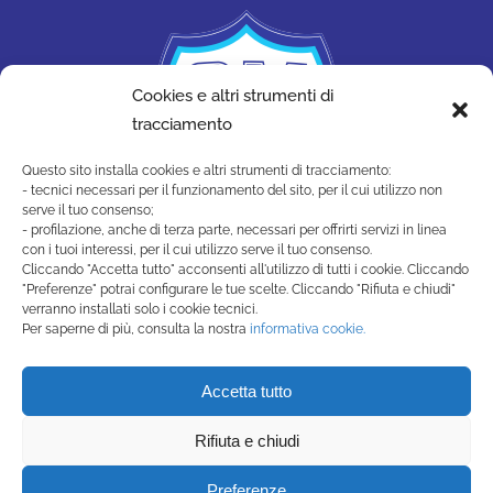
Cookies e altri strumenti di
tracciamento
Questo sito installa cookies e altri strumenti di tracciamento:
- tecnici necessari per il funzionamento del sito, per il cui utilizzo non
serve il tuo consenso;
- profilazione, anche di terza parte, necessari per offrirti servizi in linea
con i tuoi interessi, per il cui utilizzo serve il tuo consenso.
Cliccando "Accetta tutto" acconsenti all'utilizzo di tutti i cookie. Cliccando
"Preferenze" potrai configurare le tue scelte. Cliccando "Rifiuta e chiudi"
SAN MARINO ACADEMY
verranno installati solo i cookie tecnici.
Strada di Montecchio, 17 47890
Per saperne di più, consulta la nostra
informativa cookie.
San Marino Città - Repubblica di San Marino
(+378) 0549 990515 -
Accetta tutto
segreteria@sanmarinoacademy.sm
Rifiuta e chiudi
Privacy Policy
-
Cookie Policy
Preferenze