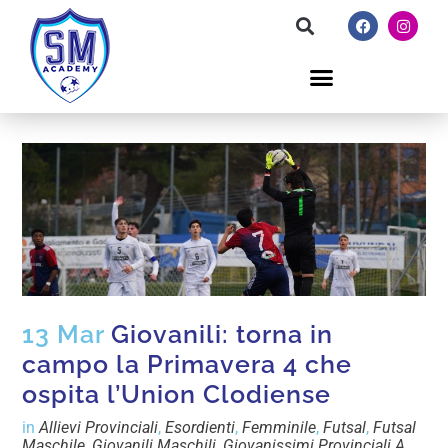
13 Mar
Giovanili: torna in
campo la Primavera 4 che
ospita l’Union Clodiense
in
Allievi Provinciali
,
Esordienti
,
Femminile
,
Futsal
,
Futsal
Maschile
,
Giovanili Maschili
,
Giovanissimi Provinciali A
,