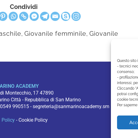
Condividi
aschile
,
Giovanile femminile
,
Giovanile
Questo sito 
- tecnici nec
consenso;
- profilazion
interessi, pe
ARINO ACADEMY
Cliccando "A
 di Montecchio, 17 47890
potrai config
ino Città - Repubblica di San Marino
cookie tecni
Per saperne 
 0549 990515 -
segreteria@sanmarinoacademy.sm
 Policy
-
Cookie Policy
Acce