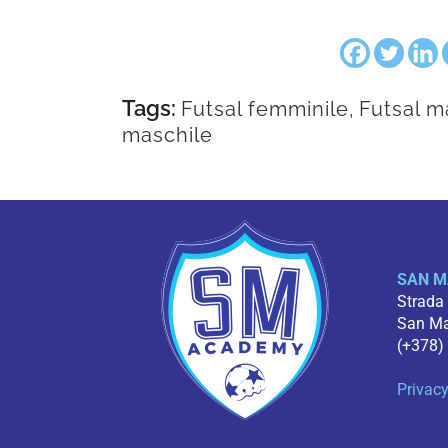
Tags:
Futsal femminile
,
Futsal m
maschile
SAN M
Strada
San Mar
(+378)
Privacy