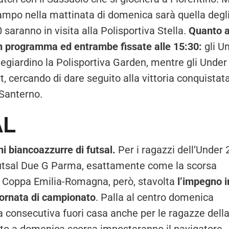
ampo nella mattinata di domenica sarà quella degl
0 saranno in visita alla Polisportiva Stella.
Quanto a
n programma ed entrambe fissate alle 15:30:
gli U
tegiardino la Polisportiva Garden, mentre gli Under
, cercando di dare seguito alla vittoria conquistat
 Santerno.
AL
i biancoazzurre di futsal.
Per i ragazzi dell’Under 
 Futsal Due G Parma, esattamente come la scorsa
la Coppa Emilia-Romagna, però, stavolta
l’impegno i
iornata di campionato
. Palla al centro domenica
 consecutiva fuori casa anche per le ragazze dell