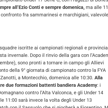
mpre all’Ezio Conti e sempre domenica,
ma alle 1
 confronto fra sammarinesi e marchigiani, valevol
uadre iscritte ai campionati regionali e provincial
sosta invernale. Dopo il rinvio della gara con l’Acad
vembre), sono pronti a tornare in campo gli Allievi
ronto della 9° giornata di campionato contro la FYA
di Zanotti, a Montecchio, domenica alle 10:30.
Alla
tre due formazioni battenti bandiera Academy
: i
 Domagnano contro l’Alta Valconca, e gli Under 14
Alle 11:00 sarà invece la volta degli Under 13
atch con il Sassuolo che si giocherà a Fiorentino. 