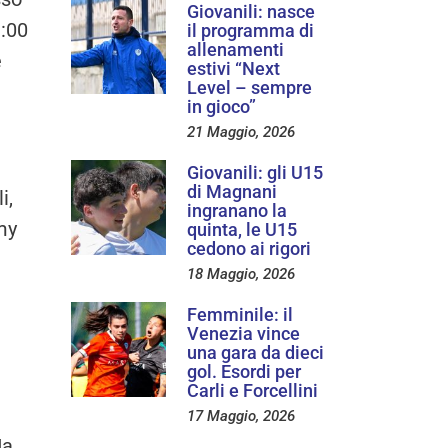
Giovanili: nasce
1:00
il programma di
allenamenti
e
estivi “Next
Level – sempre
in gioco”
21 Maggio, 2026
Giovanili: gli U15
di Magnani
i,
ingranano la
emy
quinta, le U15
cedono ai rigori
18 Maggio, 2026
Femminile: il
Venezia vince
una gara da dieci
gol. Esordi per
Carli e Forcellini
17 Maggio, 2026
Ma