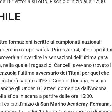
ell’8° vittoria su otto. Fischio d’inizio alle 17:00.
HILE
o formazioni iscritte ai campionati nazionali
endere in campo sarà la Primavera 4, che dopo il tu
roverà a rinverdire le sensazioni dell’ultima gara
, nella quale i ragazzi di Cancelli avevano trovato 
renzuola l’ultimo avversario dei Titani per quel che
i giocherà sabato all’Ezio Conti di Dogana. Fischio
o anche gli Under 16, attesi domenica dall’Ancona
lla sfida in scena a partire dalle ore 15:00.
calcio d’inizio di
San Marino Academy-Fermana,
 campionato Under 17 Serie C, con i ragazzi di Bone