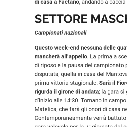
di casa a Faetano
, andando a caccia d
SETTORE MASC
Campionati nazionali
Questo week-end nessuna delle quattr
mancherà all’appello
. La prima a sc
di riposo e la pausa del campionato p
disputata, quella in casa del Mantova
prima vittoria stagionale.
Sarà il Fio
rigurda il girone di andata
; la gara s
d’inizio alle 14:30. Tornano in camp
Matelica, che farà gli onori di casa ne
Contemporaneamente verrà battuto il 
gara valevole per la 7° giornata del