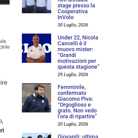
stage presso la
Cooperativa
n
InVolo
30 Luglio, 2026
Under 22, Nicola
ile
,
Cancelli è il
chile
muovo mister:
“Grandi
motivazioni per
questa stagione”
29 Luglio, 2026
ire
Femminile,
confermato
Giacomo Piva:
“Orgoglioso e
grato. Non vedo
l’ora di ripartire”
o,
20 Luglio, 2026
ri
Giovanili: ultima