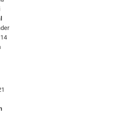
i
l
nder
 14
a
21
n
a