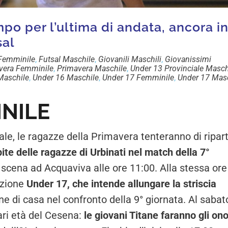
po per l’ultima di andata, ancora i
sal
 Femminile
,
Futsal Maschile
,
Giovanili Maschili
,
Giovanissimi
vera Femminile
,
Primavera Maschile
,
Under 13 Provinciale Masch
Maschile
,
Under 16 Maschile
,
Under 17 Femminile
,
Under 17 Mas
NILE
ale, le ragazze della Primavera tenteranno di ripart
ite delle ragazze di Urbinati nel match della 7°
n scena ad Acquaviva alle ore 11:00. Alla stessa ore
azione
Under 17, che intende allungare la striscia
ne di casa nel confronto della 9° giornata. Al sabat
pari età del Cesena:
le giovani Titane faranno gli ono