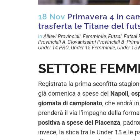
18 Nov
Primavera 4 in cam
trasferta le Titane del fut
in
Allievi Provinciali
,
Femminile
,
Futsal
,
Futsal
Provinciali A
,
Giovanissimi Provinciali B
,
Prima
Under 14 PRO
,
Under 15 Femminile
,
Under 15 
SETTORE FEMMI
Registrata la prima sconfitta stagion
già domenica a spese del
Napoli, osp
giornata di campionato
, che andrà i
prenderà il via l’impegno della form
positiva a spese del Piacenza
, padro
invece, la sfida fra le Under 15 e le 