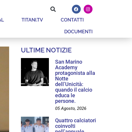
AL
TITANI.TV
CONTATTI
DOCUMENTI
ULTIME NOTIZIE
San Marino
Academy
protagonista alla
Notte
dell’Unicità:
quando il calcio
educa le
persone.
05 Agosto, 2026
Quattro calciatori
coinvolti
nell’annuale