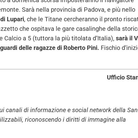
to a domenica scorsa imposteranno il navigatore
emonte. Sarà nella provincia di Padova, e più nello
di Lupari
, che le Titane cercheranno il pronto risca
lazzetto che ospitava le gare casalinghe della stori
lcio a 5 (tuttora la più titolata d’Italia),
sarà il V
iguardi delle ragazze di Roberto Pini.
Fischio d’iniz
Ufficio St
i sui canali di informazione e social network della San
zzabili, riconoscendo i diritti di immagine alla