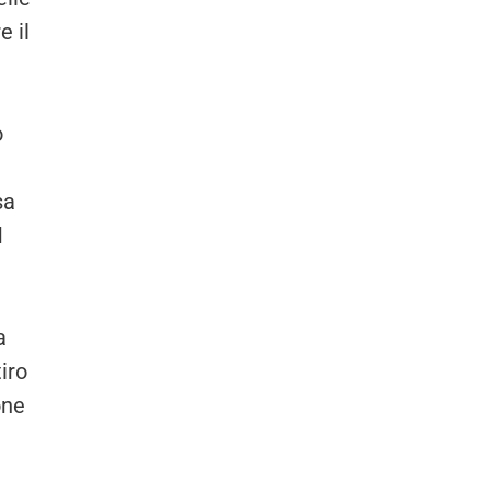
e il
o
sa
d
a
iro
one