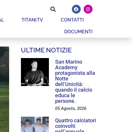
AL
TITANI.TV
CONTATTI
DOCUMENTI
ULTIME NOTIZIE
San Marino
Academy
protagonista alla
Notte
dell’Unicità:
quando il calcio
educa le
persone.
05 Agosto, 2026
Quattro calciatori
coinvolti
nell’annuale