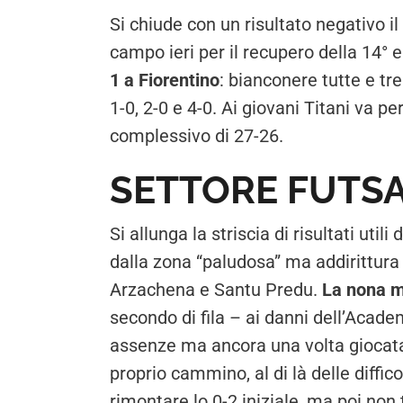
Si chiude con un risultato negativo i
campo ieri per il recupero della 14° 
1 a Fiorentino
: bianconere tutte e tre
1-0, 2-0 e 4-0. Ai giovani Titani va pe
complessivo di 27-26.
SETTORE FUTS
Si allunga la striscia di risultati util
dalla zona “paludosa” ma addirittura
Arzachena e Santu Predu.
La nona me
secondo di fila – ai danni dell’Acade
assenze ma ancora una volta giocata c
proprio cammino, al di là delle diffic
rimontare lo 0-2 iniziale, ma poi non 