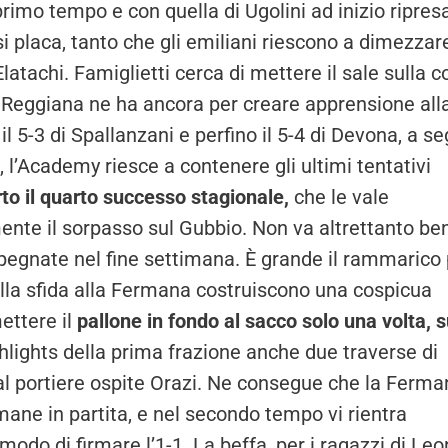
rimo tempo e con quella di Ugolini ad inizio ripres
i placa, tanto che gli emiliani riescono a dimezzare
Elatachi. Famiglietti cerca di mettere il sale sulla 
la Reggiana ne ha ancora per creare apprensione all
l 5-3 di Spallanzani e perfino il 5-4 di Devona, a s
l’Academy riesce a contenere gli ultimi tentativi
rto il quarto successo stagionale,
che le vale
mente il sorpasso sul Gubbio. Non va altrettanto be
mpegnate nel fine settimana. È grande il rammarico
lla sfida alla Fermana costruiscono una cospicua
ettere il
pallone in fondo al sacco solo una volta, 
ghlights della prima frazione anche due traverse di
al portiere ospite Orazi.
Ne consegue che la Ferma
mane in partita, e nel secondo tempo vi rientra
odo di firmare l’1-1. La beffa, per i ragazzi di Leon