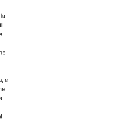
i
lla
il
e
che
a, e
che
a
i