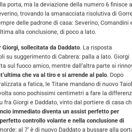
la porta, ma la deviazione della numero 6 finisce a
Severino, trovando la smanacciata risolutiva di Gorr
sempre delle padrone di casa: Severino, Comandini 
ima alla conclusione, di poco a lato.
r Giorgi, sollecitata da Daddato
. La risposta
li su suggerimento di Cabrera: palla a lato. Giorgi
lta sul fuoco amico, mentre dall’altra parte si rinno
t’ultima che va al tiro e si arrende al palo
. Dopo
alizzata a fatica, le Titane mandano di nuovo Taiol
olta sono pochissimi centimetri a fare la differenza
tu fra Giorgi e Daddato, vinto dal portiere di casa c
lancio immediato diventa un assist perfetto per
 perfetto controllo volante e nella conclusione di
rde: al 7’ è di nuovo Daddato a bussare alla port