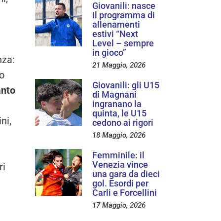
Giovanili: nasce
il programma di
allenamenti
estivi “Next
Level – sempre
in gioco”
nza:
21 Maggio, 2026
lo
Giovanili: gli U15
anto
di Magnani
ingranano la
quinta, le U15
ni,
cedono ai rigori
18 Maggio, 2026
Femminile: il
Venezia vince
ri
una gara da dieci
gol. Esordi per
Carli e Forcellini
17 Maggio, 2026