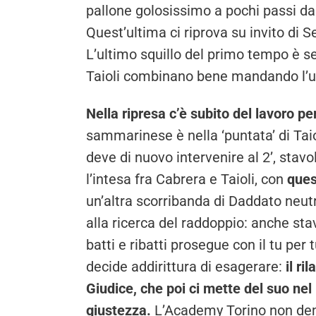
pallone golosissimo a pochi passi dal
Quest’ultima ci riprova su invito di 
L’ultimo squillo del primo tempo è 
Taioli combinano bene mandando l’ult
Nella ripresa c’è subito del lavoro pe
sammarinese è nella ‘puntata’ di Taio
deve di nuovo intervenire al 2’, stavo
l’intesa fra Cabrera e Taioli, con
ques
un’altra scorribanda di Daddato neutr
alla ricerca del raddoppio: anche stav
batti e ribatti prosegue con il tu per 
decide addirittura di esagerare:
il ri
Giudice, che poi ci mette del suo nel
giustezza.
L’Academy Torino non demo