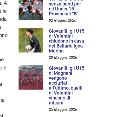
a. A
senza punti per
gli Under 15
 le
Provinciali “B”
coda
02 Giugno, 2026
a
Giovanili: gli U15
egno
di Valentini
chiudono in casa
del Bellaria Igea
Marina
29 Maggio, 2026
ne
 per
Giovanili: gli U15
di Magnani
vengono
acciuffati
su
all’ultimo, quelli
di Valentini
vincono di
na
misura
25 Maggio, 2026
i,