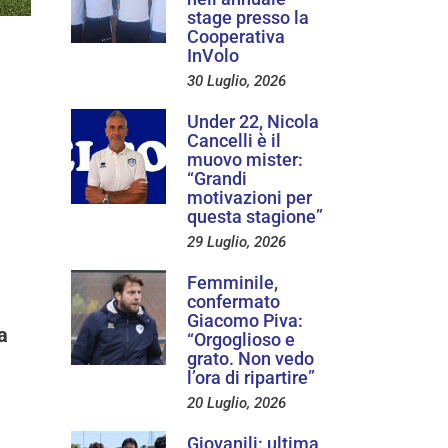
stage presso la
Cooperativa
InVolo
30 Luglio, 2026
6
Under 22, Nicola
Cancelli è il
muovo mister:
“Grandi
motivazioni per
questa stagione”
29 Luglio, 2026
Femminile,
confermato
l
Giacomo Piva:
a
“Orgoglioso e
grato. Non vedo
l’ora di ripartire”
20 Luglio, 2026
Giovanili: ultima