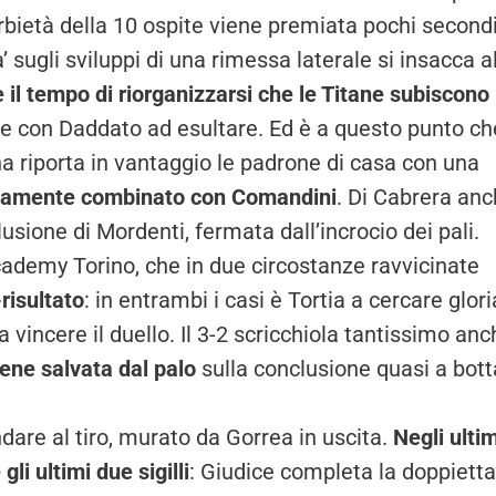
bietà della 10 ospite viene premiata pochi second
’ sugli sviluppi di una rimessa laterale si insacca a
il tempo di riorganizzarsi che le Titane subiscono 
e con Daddato ad esultare. Ed è a questo punto ch
na riporta in vantaggio le padrone di casa con una
timamente combinato con Comandini
. Di Cabrera an
usione di Mordenti, fermata dall’incrocio dei pali.
ademy Torino, che in due circostanze ravvicinate
-risultato
: in entrambi i casi è Tortia a cercare glori
i a vincere il duello. Il 3-2 scricchiola tantissimo an
iene salvata dal palo
sulla conclusione quasi a bott
ndare al tiro, murato da Gorrea in uscita.
Negli ultim
i ultimi due sigilli
: Giudice completa la doppietta