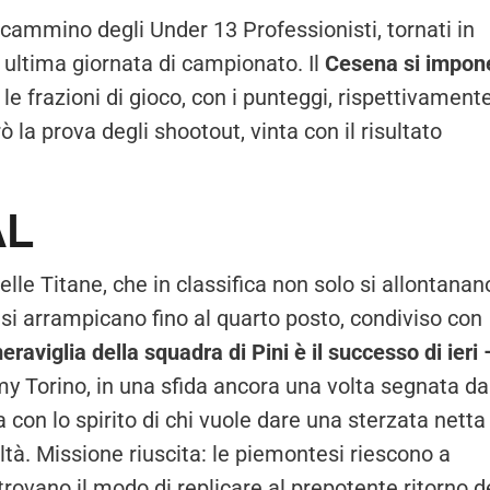
l cammino degli Under 13 Professionisti, tornati in
e ultima giornata di campionato. Il
Cesena si impon
 le frazioni di gioco, con i punteggi, rispettivamente
rò la prova degli shootout, vinta con il risultato
AL
i delle Titane, che in classifica non solo si allontanan
 si arrampicano fino al quarto posto, condiviso con
raviglia della squadra di Pini è il successo di ieri
my Torino, in una sfida ancora una volta segnata da
on lo spirito di chi vuole dare una sterzata netta 
oltà. Missione riuscita: le piemontesi riescono a
trovano il modo di replicare al prepotente ritorno d