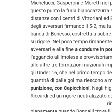
Michelucci, Gasperoni e Moretti nel p
questo punto la furia biancoazzurra s
distanze con i centri di Vittoriani ed 
degli avversari firmando il 5-2, ma 
banda di Bonesso, costretta a subire i
su rigore. Nel poco tempo rimanente, 
avversari e alla fine
a condurre in po
l’aggancio all’Imolese e provvisoria
alle altre tre formazioni nazionali i
gli Under 16, che nel primo tempo de
quantità di palle gol ma riescono a m
punizione, con Capicchioni
. Negli hi
Riccardi ed un rigore neutralizzato d
ri
pienamente quando Bongelli trova il m