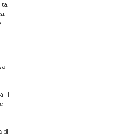
lta.
ea.
e
va
i
. Il
he
a di