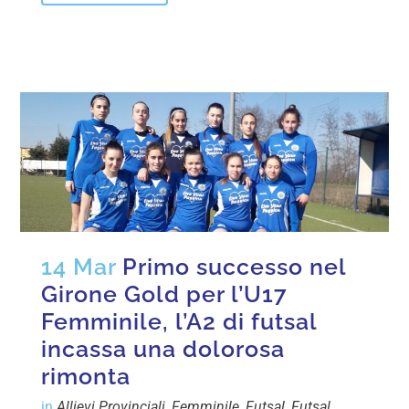
14 Mar
Primo successo nel
Girone Gold per l’U17
Femminile, l’A2 di futsal
incassa una dolorosa
rimonta
in
Allievi Provinciali
,
Femminile
,
Futsal
,
Futsal