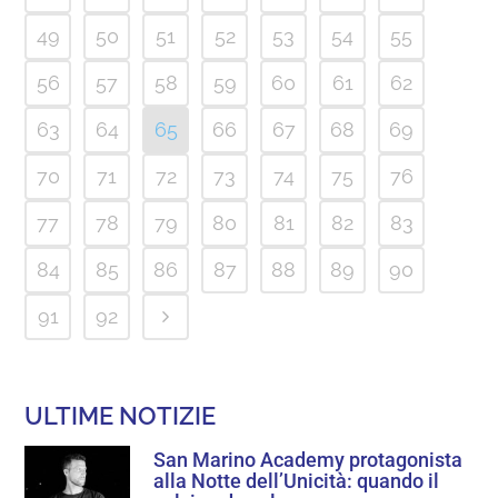
49
50
51
52
53
54
55
56
57
58
59
60
61
62
63
64
65
66
67
68
69
70
71
72
73
74
75
76
77
78
79
80
81
82
83
84
85
86
87
88
89
90
91
92
ULTIME NOTIZIE
San Marino Academy protagonista
alla Notte dell’Unicità: quando il