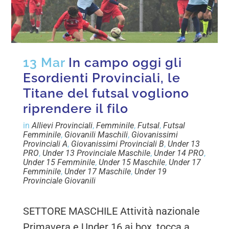
13 Mar
In campo oggi gli
Esordienti Provinciali, le
Titane del futsal vogliono
riprendere il filo
in
Allievi Provinciali
,
Femminile
,
Futsal
,
Futsal
Femminile
,
Giovanili Maschili
,
Giovanissimi
Provinciali A
,
Giovanissimi Provinciali B
,
Under 13
PRO
,
Under 13 Provinciale Maschile
,
Under 14 PRO
,
Under 15 Femminile
,
Under 15 Maschile
,
Under 17
Femminile
,
Under 17 Maschile
,
Under 19
Provinciale Giovanili
SETTORE MASCHILE Attività nazionale
Primavera e Under 16 ai box, tocca a