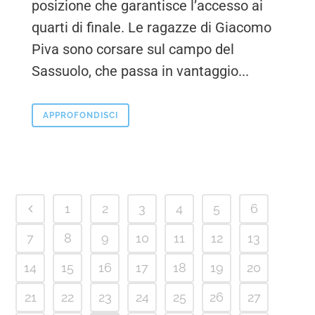
posizione che garantisce l’accesso ai
quarti di finale. Le ragazze di Giacomo
Piva sono corsare sul campo del
Sassuolo, che passa in vantaggio...
APPROFONDISCI
1
2
3
4
5
6
7
8
9
10
11
12
13
14
15
16
17
18
19
20
21
22
23
24
25
26
27