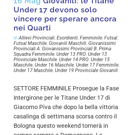
16 Mag
Giovanili: le Titane
Under 17 devono solo
vincere per sperare ancora
nei Quarti
in
Allievi Provinciali
,
Esordienti
,
Femminile
,
Futsal
,
Futsal Maschile
,
Giovanili Maschili
,
Giovanissimi
Provinciali A
,
Giovanissimi Provinciali B
,
Prima
Squadra Femminile
,
Under 13 PRO
,
Under 13
Provinciale Maschile
,
Under 14 PRO
,
Under 15
Maschile
,
Under 16 Maschile
,
Under 17 Femminile
,
Under 17 Maschile
,
Under 19 Provinciale Giovanili
SETTORE FEMMINILE Prosegue la Fase
Intergirone per le Titane Under 17 di
Giacomo Piva che dopo la bella vittoria
casalinga di settimana scorsa contro il
Bologna questo weekend tornerà in