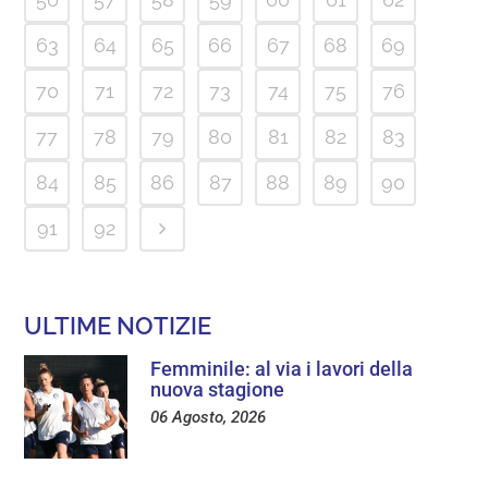
63
64
65
66
67
68
69
70
71
72
73
74
75
76
77
78
79
80
81
82
83
84
85
86
87
88
89
90
91
92
ULTIME NOTIZIE
Femminile: al via i lavori della
nuova stagione
06 Agosto, 2026