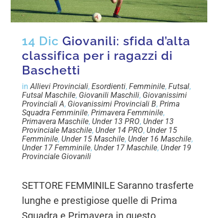
14 Dic
Giovanili: sfida d’alta
classifica per i ragazzi di
Baschetti
in
Allievi Provinciali
,
Esordienti
,
Femminile
,
Futsal
,
Futsal Maschile
,
Giovanili Maschili
,
Giovanissimi
Provinciali A
,
Giovanissimi Provinciali B
,
Prima
Squadra Femminile
,
Primavera Femminile
,
Primavera Maschile
,
Under 13 PRO
,
Under 13
Provinciale Maschile
,
Under 14 PRO
,
Under 15
Femminile
,
Under 15 Maschile
,
Under 16 Maschile
,
Under 17 Femminile
,
Under 17 Maschile
,
Under 19
Provinciale Giovanili
SETTORE FEMMINILE Saranno trasferte
lunghe e prestigiose quelle di Prima
Squadra e Primavera in questo