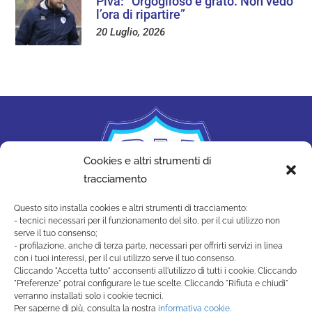
Piva: “Orgoglioso e grato. Non vedo
l’ora di ripartire”
20 Luglio, 2026
Cookies e altri strumenti di
tracciamento
Questo sito installa cookies e altri strumenti di tracciamento:
- tecnici necessari per il funzionamento del sito, per il cui utilizzo non
serve il tuo consenso;
- profilazione, anche di terza parte, necessari per offrirti servizi in linea
con i tuoi interessi, per il cui utilizzo serve il tuo consenso.
Cliccando "Accetta tutto" acconsenti all'utilizzo di tutti i cookie. Cliccando
"Preferenze" potrai configurare le tue scelte. Cliccando "Rifiuta e chiudi"
SAN MARINO ACADEMY
verranno installati solo i cookie tecnici.
Strada di Montecchio, 17 47890
Per saperne di più, consulta la nostra
informativa cookie.