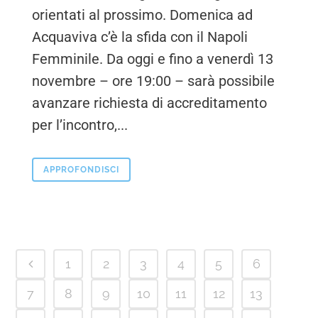
orientati al prossimo. Domenica ad
Acquaviva c’è la sfida con il Napoli
Femminile. Da oggi e fino a venerdì 13
novembre – ore 19:00 – sarà possibile
avanzare richiesta di accreditamento
per l’incontro,...
APPROFONDISCI
1
2
3
4
5
6
7
8
9
10
11
12
13