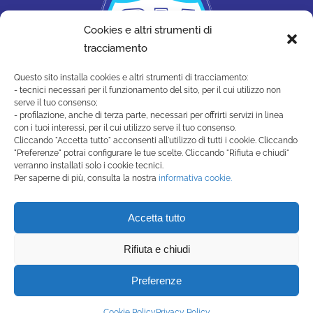
Cookies e altri strumenti di
tracciamento
Questo sito installa cookies e altri strumenti di tracciamento:
- tecnici necessari per il funzionamento del sito, per il cui utilizzo non
serve il tuo consenso;
- profilazione, anche di terza parte, necessari per offrirti servizi in linea
con i tuoi interessi, per il cui utilizzo serve il tuo consenso.
Cliccando "Accetta tutto" acconsenti all'utilizzo di tutti i cookie. Cliccando
"Preferenze" potrai configurare le tue scelte. Cliccando "Rifiuta e chiudi"
SAN MARINO ACADEMY
verranno installati solo i cookie tecnici.
Strada di Montecchio, 17 47890
Per saperne di più, consulta la nostra
informativa cookie.
San Marino Città - Repubblica di San Marino
(+378) 0549 990515 -
Accetta tutto
segreteria@sanmarinoacademy.sm
Rifiuta e chiudi
Privacy Policy
-
Cookie Policy
Preferenze
Powered by Studio99
Cookie Policy
Privacy Policy